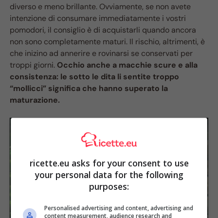
diverso e meno brillante. Ovviamente, se non avete
intenzione di consumare immediatamente i vostri
pomodori, il consiglio è di acquistarli quando ancora
non sono completamente maturi. Il rischio, altrimenti, è
che inizino ad annerire e rovinarsi se conservati per
troppi giorni.
Occhio anche a macchie scure e alla
consistenza: le sotto le dita li sentite troppo
“mollicci” significa che hanno superato la
maturazione.
ricette.eu asks for your consent to use
your personal data for the following
purposes:
Personalised advertising and content, advertising and
content measurement, audience research and