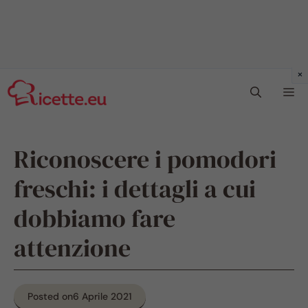
Vai
Me
al
contenuto
Riconoscere i pomodori
freschi: i dettagli a cui
dobbiamo fare
attenzione
Posted on
6 Aprile 2021