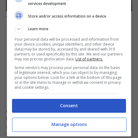
services development
Attenzione al profumo e alla consistenza (fonte pixabey)
Store and/or access information on a device
Learn more
Your personal data will be processed and information from
your device (cookies, unique identifiers, and other device
data) may be stored by, accessed by and shared with 319
partners, or used specifically by this site. We and our partners
may use precise geolocation data.
List of partners.
Some vendors may process your personal data on the basis
of legitimate interest, which you can object to by managing
your options below. Look for a link at the bottom of this page
or in the site menu to manage or withdraw consent in privacy
and cookie settings.
Consent
Consiglio extra
: se abbiamo in casa dei pomodori che
hanno superato il tempo di maturazione, non dobbiamo
Manage options
gettarli via. Possiamo utilizzarli per passate o essiccati
al forno!