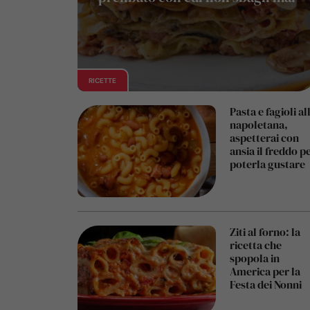
RICETTE
Pasta e fagioli al
napoletana,
aspetterai con
ansia il freddo p
poterla gustare
Ziti al forno: la
ricetta che
spopola in
America per la
Festa dei Nonni