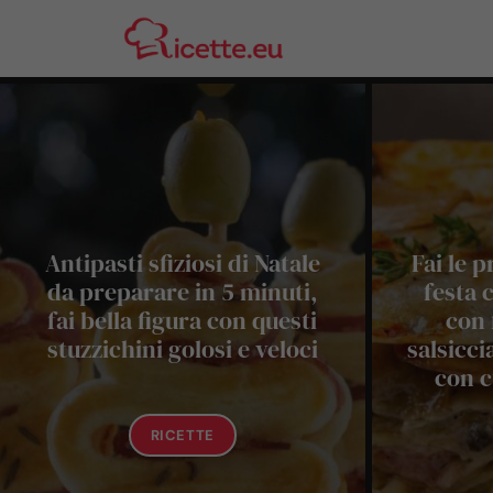
Vai
al
contenuto
Antipasti sfiziosi di Natale
Fai le 
da preparare in 5 minuti,
festa 
fai bella figura con questi
con 
stuzzichini golosi e veloci
salsicci
con c
RICETTE