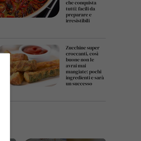
che conquista
tutti: facili da
preparare e
irresistibili
Zucchine super
croccanti, così
buone non le
avrai mai
mangiate: pochi
ingredienti e sarà
un successo