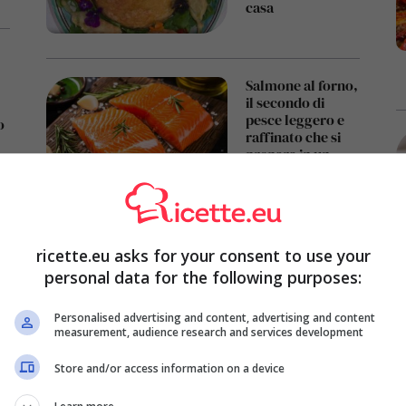
casa
Salmone al forno,
il secondo di
pesce leggero e
o
raffinato che si
prepara in un
attimo e piace a
tutti
ricette.eu asks for your consent to use your
personal data for the following purposes:
Personalised advertising and content, advertising and content
measurement, audience research and services development
Store and/or access information on a device