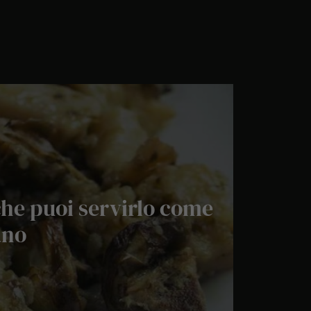
 che puoi servirlo come
ano