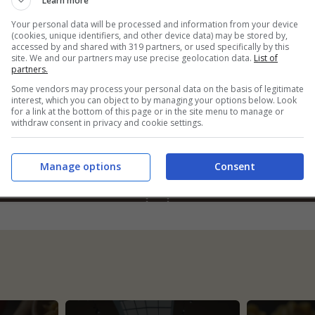
Learn more
 vera pastiera
Che rabbia quando l
Your personal data will be processed and information from your device
(cookies, unique identifiers, and other device data) may be stored by,
poletana: ha solo
torta di mele viene
accessed by and shared with 319 partners, or used specifically by this
tte ingredienti e la
troppo asciutta: il
site. We and our partners may use precise geolocation data.
List of
partners.
conosci tra mille
trucchetto per evita
il problema
Some vendors may process your personal data on the basis of legitimate
interest, which you can object to by managing your options below. Look
for a link at the bottom of this page or in the site menu to manage or
withdraw consent in privacy and cookie settings.
TTE
TRUCCHI E CONSIGLI
Manage options
Consent