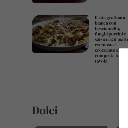
Pasta gratinata
bianca con
besciamella,
funghi porcini e
salsiccia: il piatt
cremoso e
croccante che
conquista tutti a
tavola
Dolci