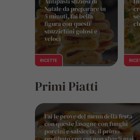
Antipasti sfiziosi di
Hu
Natale da preparare in
cr
5 minuti, fai bella
se
figura con questi
ch
stuzzichini golosi e
veloci
RICETTE
RICE
Primi Piatti
Fai le prove del menu della festa
con queste lasagne con funghi
porcini e salsiccia, il primo
prelibato con cui non sbagli mai