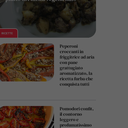
RICETTE
Peperoni
croccanti in
friggitrice ad aria
con pane
grattugiato
aromatizzato, la
ricetta furba che
conquista tutti
Pomodori confit,
il contorno
leggero e
profumatissimo