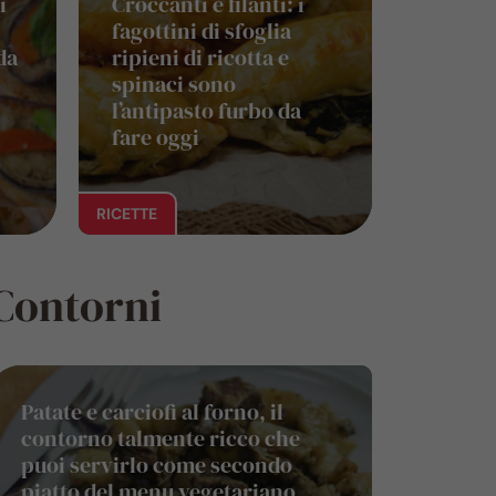
i
Croccanti e filanti: i
fagottini di sfoglia
da
ripieni di ricotta e
spinaci sono
l’antipasto furbo da
fare oggi
RICETTE
Contorni
Patate e carciofi al forno, il
contorno talmente ricco che
puoi servirlo come secondo
piatto del menu vegetariano