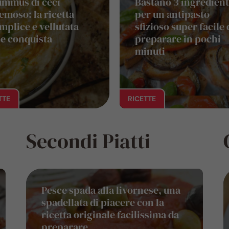
mmus di ceci
Bastano 3 ingredient
emoso: la ricetta
per un antipasto
mplice e vellutata
sfizioso super facile 
e conquista
preparare in pochi
minuti
TTE
RICETTE
Secondi Piatti
Pesce spada alla livornese, una
spadellata di piacere con la
ricetta originale facilissima da
preparare