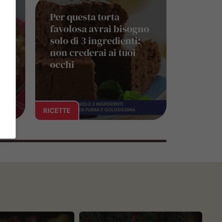
a
Per questa torta
favolosa avrai bisogno
solo di 3 ingredienti:
re
non crederai ai tuoi
occhi
RICETTE