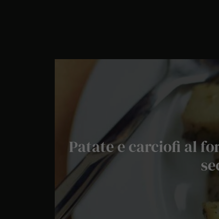
Patate e carciofi al f
se