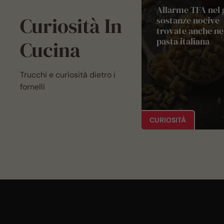
Allarme TFA nel 
Curiosità In
sostanze nocive
trovate anche ne
pasta italiana
Cucina
Trucchi e curiosità dietro i
fornelli
CURIOSITÀ