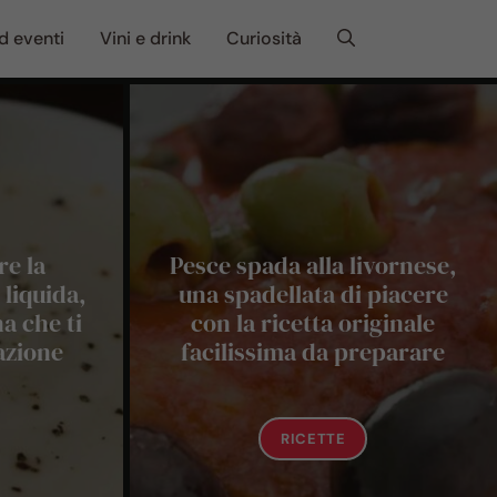
d eventi
Vini e drink
Curiosità
e la
Pesce spada alla livornese,
liquida,
una spadellata di piacere
na che ti
con la ricetta originale
uazione
facilissima da preparare
RICETTE