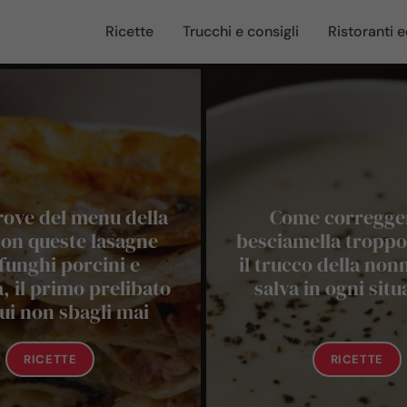
Ricette
Trucchi e consigli
Ristoranti e
prove del menu della
Come corregger
con queste lasagne
besciamella troppo 
funghi porcini e
il trucco della non
a, il primo prelibato
salva in ogni sit
ui non sbagli mai
RICETTE
RICETTE