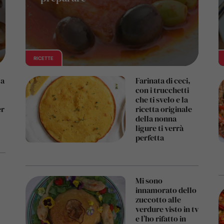
RICETTE
la
Farinata di ceci,
con i trucchetti
che ti svelo e la
er
ricetta originale
della nonna
ligure ti verrà
perfetta
Mi sono
innamorato dello
zuccotto alle
verdure visto in tv
e l’ho rifatto in