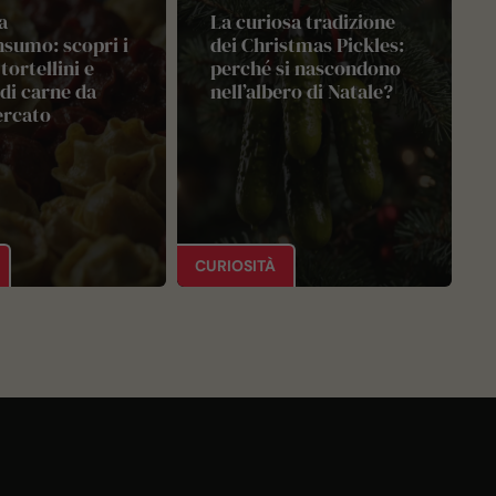
a
La curiosa tradizione
sumo: scopri i
dei Christmas Pickles:
tortellini e
perché si nascondono
 di carne da
nell’albero di Natale?
rcato
CURIOSITÀ