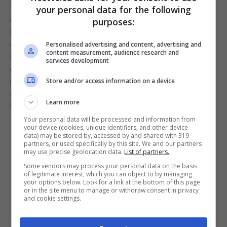
trucco di portare i lembi esterni verso il centro, e poi
your personal data for the following
chiudeteli bene. Metteteli ognuno in un contenitore
purposes:
leggermente oleato e copriteli, facendoli lievitare per
circa 8-10 ore. Questo tempo è davvero importante da
Personalised advertising and content, advertising and
content measurement, audience research and
rispettare per un risultato ottimale. A questo punto
services development
dedicatevi alla
guarnitura
. Preparate quella che
preferite, facendo attenzione a far
sgocciolare
bene la
Store and/or access information on a device
mozzarella o il fior di latte per evitare che rilasci acqua
Learn more
in cottura.
Your personal data will be processed and information from
your device (cookies, unique identifiers, and other device
data) may be stored by, accessed by and shared with 319
partners, or used specifically by this site. We and our partners
may use precise geolocation data.
List of partners.
Some vendors may process your personal data on the basis
of legitimate interest, which you can object to by managing
your options below. Look for a link at the bottom of this page
or in the site menu to manage or withdraw consent in privacy
and cookie settings.