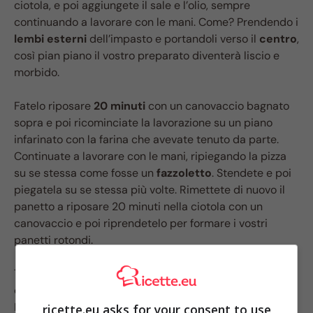
ciotola, e poi aggiungete il sale e l’olio, sempre
continuando a lavorare con le mani. Come? Prendendo i
lembi esterni
dell’impasto e portandoli verso il
centro
,
così pian piano il vostro preparato diventerà liscio e
morbido.
Fatelo riposare
20 minuti
con un canovaccio bagnato
sopra e poi ricominciate la lavorazione su un piano
infarinato con la farina che avevate tenuto da parte.
Continuate a lavorare con le mani, ripiegando la pizza
su se stessa come fosse un
fazzoletto
. Stendete e poi
piegatela su se stessa più volte. Rimettete di nuovo il
panetto a riposare 20 minuti nella ciotola con un
canovaccio e poi riprendetelo per formare i vostri
panetti rotondi.
Tagliate prima l’impasto in due
filoncini
e da oguno di
questi ricavate i vostri panetti da circa 250 grammi.
Fate attenzione a renderli ben rotondi, sempre con il
ricette.eu asks for your consent to use