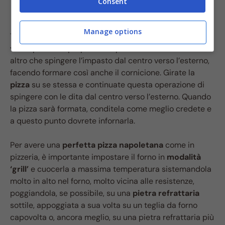
Consent
Manage options
Trascorse le ore di
lievitazione
, potete prendere i
vostri panetti e preparare le pizze. Non dovrete fare
altro che spingere l’impasto dal centro verso l’esterno,
facendo formare così anche il cornicione. Girate la
pizza
su se stessa e continuate questa operazione di
spingere con le dita dal centro verso l’esterno. Quando
la pizza sarà formata, conditela come meglio credete e
a questo punto dovrete infornarla.
Per avere una
perfetta pizza napoletana
come in
pizzeria, è importante impostare il forno in
modalità
‘grill’
e cuocerla a massima temperatura sistemandola
molto in alto nel forno, molto vicina alle resistenze,
poggiandola, se possibile, su una
pietra refrattaria
sottile, appoggiata a sua volta su un teglia da forno
capovolta o, ancora meglio, su una pietra refrattaria più