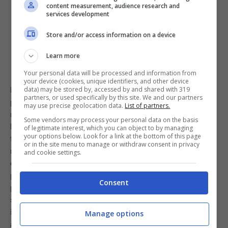
content measurement, audience research and
services development
Store and/or access information on a device
Learn more
Your personal data will be processed and information from
your device (cookies, unique identifiers, and other device
Per realizzare il classico impasto degli struffoli, e quindi
data) may be stored by, accessed by and shared with 319
partners, or used specifically by this site. We and our partners
prepararli nella classica versione,
il tipo di farina che
may use precise geolocation data.
List of partners.
meglio si presta a questo genere di preparazioni è
Some vendors may process your personal data on the basis
la Farina 0
. Per cui, è preferibile in questi casi evitare
of legitimate interest, which you can object to by managing
your options below. Look for a link at the bottom of this page
farina 00, farina di tipo 1 e via dicendo in quanto il
or in the site menu to manage or withdraw consent in privacy
risultato migliore lo si ottiene utilizzando solo la Farina
and cookie settings.
di tipo 0. Questo perché è
un tipo di farina ‘debole’ e
poco raffinata
che per questa tipologia di impasto è la
Consent
preferita. Come sappiamo per fare in modo che li
struffoli non siano troppo duri dopo la cottura, è anche
importante verificare la giusta quantità di farina che
Manage options
andiamo ad utilizzare. Non bisogna infatti eccedere in