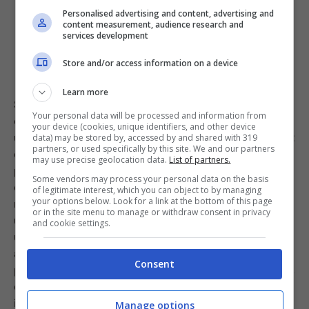
Personalised advertising and content, advertising and
content measurement, audience research and
services development
Store and/or access information on a device
Learn more
Se ci stiamo imbattendo in una macchia sul vestito
Your personal data will be processed and information from
difficile da rimuovere quello che possiamo fare è
your device (cookies, unique identifiers, and other device
utilizzare zucchero ed aceto per formare una pasta
:
data) may be stored by, accessed by and shared with 319
partners, or used specifically by this site. We and our partners
quindi in un bicchiere aggiungiamo lo zucchero ed un
may use precise geolocation data.
List of partners.
po’ alla volta uniamo in parti uguali l’aceto e l’acqua
Some vendors may process your personal data on the basis
calda. Ne aggiungiamo un po’ alla volta perché
of legitimate interest, which you can object to by managing
your options below. Look for a link at the bottom of this page
mescolando si dovrà formare un composto simile ad
or in the site menu to manage or withdraw consent in privacy
una pasta che non avremo difficoltà a prelevare. Quindi
and cookie settings.
una volta ottenuta una ‘pasta’ provvediamo ad
applicarla sulla macchia in questione e lasciamo agire
Consent
per un’oretta circa. Dopodiché trascorso questo tempo,
eliminiamo i residui del composto e laviamo in lavatrice
il vestito incriminato. Il composto di zucchero, acqua ed
Manage options