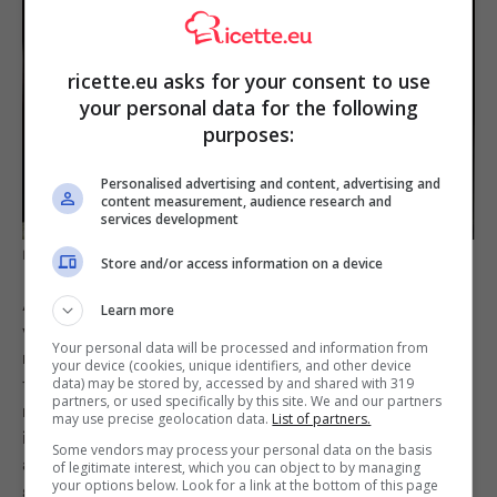
ricette.eu asks for your consent to use
your personal data for the following
purposes:
Personalised advertising and content, advertising and
content measurement, audience research and
services development
Il trucchetto per capire se l’impasto è ben lievitato
Store and/or access information on a device
Al di là delle indicazioni da seguire, per capire
Learn more
veramente se un
impasto è ben lievitato
è possibile
Your personal data will be processed and information from
ricorrere ad un
trucchetto geniale
, ma allo stesso
your device (cookies, unique identifiers, and other device
tempo semplicissimo. Una volta trascorso il tempo
data) may be stored by, accessed by and shared with 319
partners, or used specifically by this site. We and our partners
necessario, staccate una pallina di pasta e provate ad
may use precise geolocation data.
List of partners.
immergerla in un bicchiere d’acqua a temperatura
Some vendors may process your personal data on the basis
ambiente. Se questa dopo qualche istante tornerà a
of legitimate interest, which you can object to by managing
your options below. Look for a link at the bottom of this page
galla, allora vorrà dire che l’impasto ha completato il