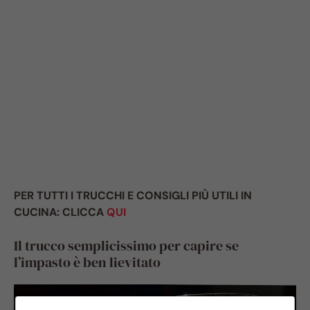
PER TUTTI I TRUCCHI E CONSIGLI PIÙ UTILI IN
CUCINA: CLICCA
QUI
Il trucco semplicissimo per capire se
l’impasto è ben lievitato