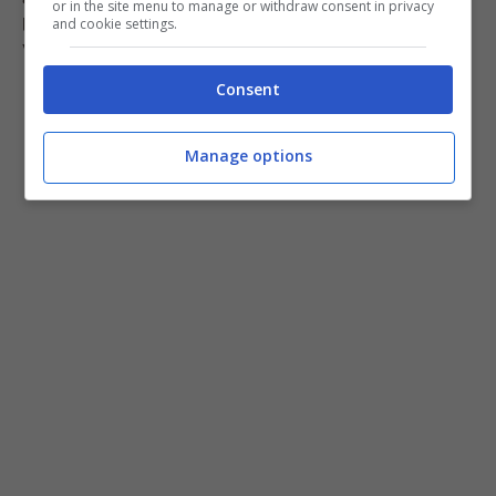
or in the site menu to manage or withdraw consent in privacy
processo di lievitazione ed è finalmente pronto per la
and cookie settings.
vostre ricette.
Consent
Manage options