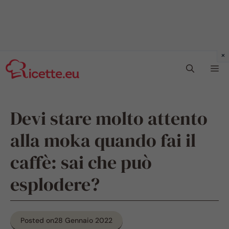
Vai
Me
al
contenuto
Devi stare molto attento
alla moka quando fai il
caffè: sai che può
esplodere?
Posted on
28 Gennaio 2022