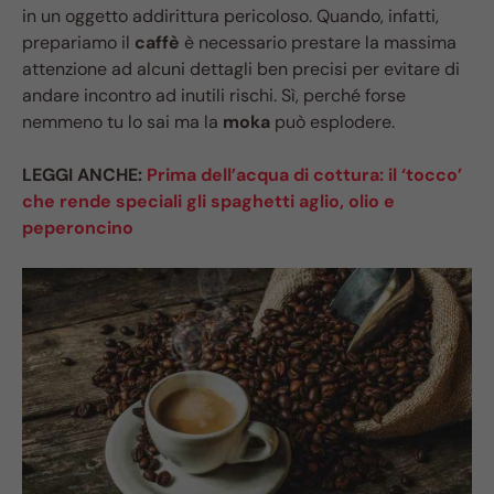
in un oggetto addirittura pericoloso. Quando, infatti,
prepariamo il
caffè
è necessario prestare la massima
attenzione ad alcuni dettagli ben precisi per evitare di
andare incontro ad inutili rischi. Sì, perché forse
nemmeno tu lo sai ma la
moka
può esplodere.
LEGGI ANCHE:
Prima dell’acqua di cottura: il ‘tocco’
che rende speciali gli spaghetti aglio, olio e
peperoncino