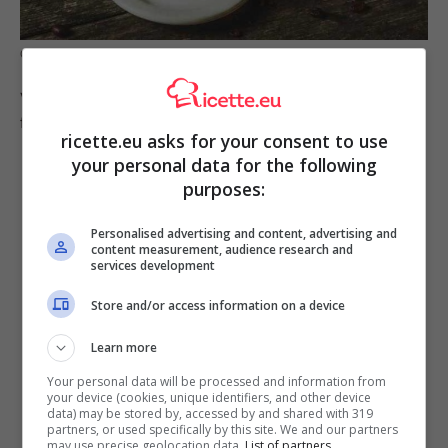
Caffè espresso
Vediamo, quindi, subito quali sono le ragioni di tale
fenomeno e cosa non devi assolutamente fare.
ricette.eu asks for your consent to use
your personal data for the following
purposes:
Personalised advertising and content, advertising and
content measurement, audience research and
services development
Store and/or access information on a device
Learn more
Your personal data will be processed and information from
your device (cookies, unique identifiers, and other device
data) may be stored by, accessed by and shared with 319
partners, or used specifically by this site. We and our partners
Pressare troppo il caffè:
se metti troppa
may use precise geolocation data.
List of partners.