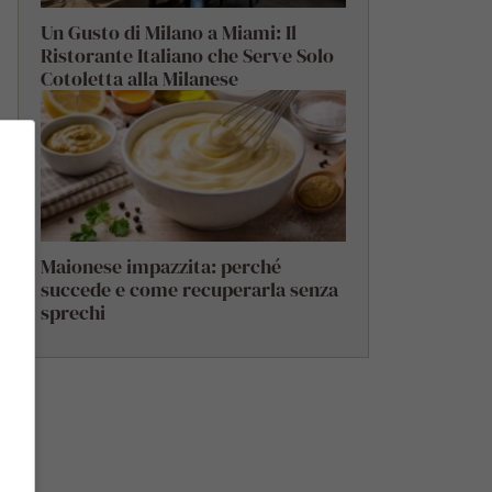
Un Gusto di Milano a Miami: Il
Ristorante Italiano che Serve Solo
Cotoletta alla Milanese
Maionese impazzita: perché
succede e come recuperarla senza
sprechi