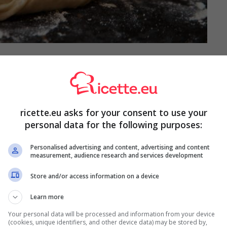
 delle proprie ricette può avere diversi vantaggi,
prodotti a lunga lievitazione. Ad ogni modo, questo non è
ltissimi altri. Per esempio:
ricette.eu asks for your consent to use your
ofumato e con un sapore gradevole;
personal data for the following purposes:
e e dolci;
’organismo, in quanto ricco di calcio, sali minerali e
Personalised advertising and content, advertising and content
measurement, audience research and services development
Store and/or access information on a device
madre? Consigli e segreti per evitare brutte sorprese
Learn more
Your personal data will be processed and information from your device
(cookies, unique identifiers, and other device data) may be stored by,