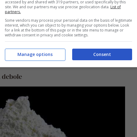
accessed by and shared with 319 partners, or used specifically by this
site. We and our partners may use precise geolocation data.
List of
partners.
Some vendors may process your personal data on the basis of legitimate
interest, which you can object to by managing your options below. Look
for a link at the bottom of this page or in the site menu to manage or
withdraw consent in privacy and cookie settings.
Manage options
Consent
a debole