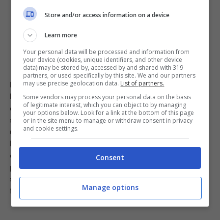
Store and/or access information on a device
Learn more
Your personal data will be processed and information from
your device (cookies, unique identifiers, and other device
data) may be stored by, accessed by and shared with 319
partners, or used specifically by this site. We and our partners
may use precise geolocation data.
List of partners.
Ma cosa fondamentale è quella di tenere la friggitrice
leggermente rialzata dalla superficie di appoggio
Some vendors may process your personal data on the basis
of legitimate interest, which you can object to by managing
durante il suo utilizzo, in quanto il calore da essa
your options below. Look for a link at the bottom of this page
sprigionato può rischiare di rovinare il piano di lavoro.
or in the site menu to manage or withdraw consent in privacy
and cookie settings.
un errore quindi che potrebbe costarci molto. Qualora
la nostra friggitrice non dovesse avere i classici piedini
di appoggio, per proteggere la superficie sulla quale è
Consent
poggiata possiamo utilizzare una teglia da forno da
sistemare proprio tra la friggitrice ed il piano, così
Manage options
facendo rimedieremo ad un grosso disastro!