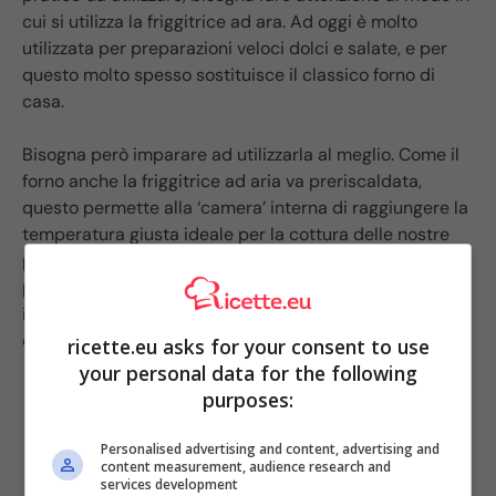
cui si utilizza la friggitrice ad ara. Ad oggi è molto
utilizzata per preparazioni veloci dolci e salate, e per
questo molto spesso sostituisce il classico forno di
casa.
Bisogna però imparare ad utilizzarla al meglio. Come il
forno anche la friggitrice ad aria va preriscaldata,
questo permette alla ‘camera’ interna di raggiungere la
temperatura giusta ideale per la cottura delle nostre
preparazioni. Bisogna però ricordare che non è
possibile cuocere troppi alimenti tutti insieme al suo
interno, perché questo potrebbe rallentarne i tempi di
cottura.
ricette.eu asks for your consent to use
your personal data for the following
purposes:
Personalised advertising and content, advertising and
content measurement, audience research and
services development