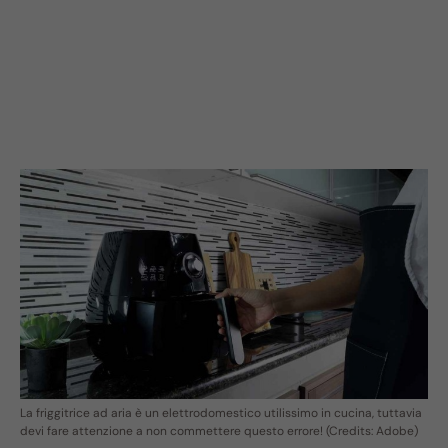
La friggitrice ad aria è un elettrodomestico utilissimo in cucina, tuttavia
devi fare attenzione a non commettere questo errore! (Credits: Adobe)