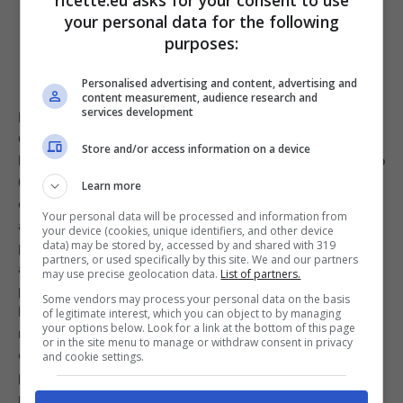
ricette.eu asks for your consent to use
your personal data for the following
purposes:
Personalised advertising and content, advertising and
content measurement, audience research and
services development
Preparare l’impasto dei maritozzi è davvero semplice.
Ci basterà sciogliere in un bicchiere di latte tiepido il
Store and/or access information on a device
lievito disidratato insieme ad un cucchiaino di zucchero
(che attiverà il lievito). Dopodiché versare il tutto in una
Learn more
ciotola insieme alla farina, lo zucchero, l’olio, il sale e gli
Your personal data will be processed and information from
aromi. Mescolare ed impastare fino ad ottenere un
your device (cookies, unique identifiers, and other device
panetto omogeneo e compatto che riponiamo
data) may be stored by, accessed by and shared with 319
partners, or used specifically by this site. We and our partners
all’interno di una terrina che ricopriamo con una
may use precise geolocation data.
List of partners.
pellicola per alimenti. Lasciamo lievitare in un posto
Some vendors may process your personal data on the basis
lontano da sbalzi termici ed attendiamo che l’impasto
of legitimate interest, which you can object to by managing
your options below. Look for a link at the bottom of this page
raddoppi del proprio volume. Trascorso questo tempo
or in the site menu to manage or withdraw consent in privacy
di lievitazione, recuperiamo l’impasto e formiamo tante
and cookie settings.
piccole palline tutte della stessa grandezza che
riponiamo in una teglia rivestita di carta forno e