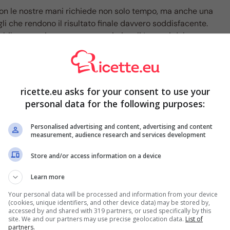
n le nostre mani richiede non solo tempo, ma anche una
gli che rendono il risultato finale davvero soddisfacente.
le, per cui conoscere questi piccoli ‘segreti del
ndo siamo ai fornelli.
asa, abbiamo detto che utilizzare gli ingredienti giusti è
e base, ovvero la
farina
.
Quale è la migliore per gustare
ricette.eu asks for your consent to use your
personal data for the following purposes:
er preparare un dolce soffice come una
Personalised advertising and content, advertising and content
measurement, audience research and services development
Store and/or access information on a device
Learn more
Your personal data will be processed and information from your device
(cookies, unique identifiers, and other device data) may be stored by,
accessed by and shared with 319 partners, or used specifically by this
site. We and our partners may use precise geolocation data.
List of
partners.