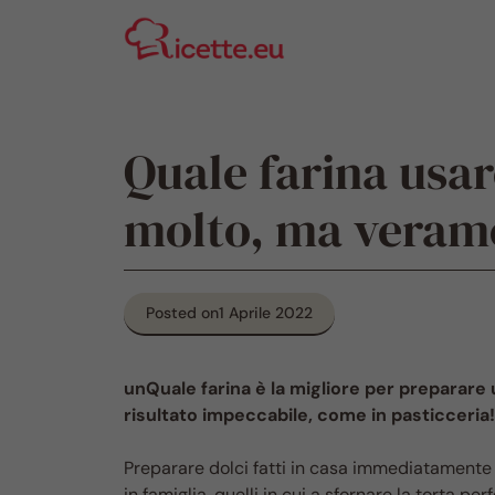
Vai
al
contenuto
Quale farina usar
molto, ma verame
Posted on
1 Aprile 2022
unQuale farina è la migliore per preparare 
risultato impeccabile, come in pasticceria!
Preparare dolci fatti in casa immediatamente 
in famiglia, quelli in cui a sfornare la torta pe