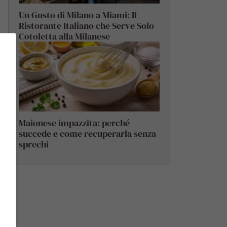
Un Gusto di Milano a Miami: Il
Ristorante Italiano che Serve Solo
Cotoletta alla Milanese
Maionese impazzita: perché
succede e come recuperarla senza
sprechi