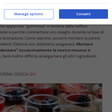
Manage options
Consent
 che apparisse “gommosa” e lontana dalla soffice
siede è perché commettete uno sbaglio durante la fase di
ua lavorazione. Come saprete, occorre montare la panna
gredienti. Ebbene non dobbiamo esagerare.
Montare
addensare” eccessivamente la nostra mousse e
.
Sarà inoltre difficile amalgamare gli altri ingredienti.
 CUCINA: CLICCA
QUI