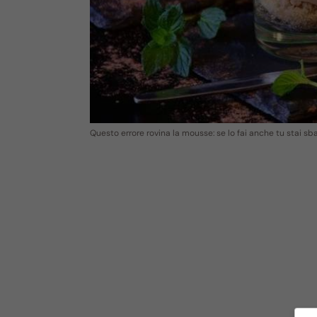
Questo errore rovina la mousse: se lo fai anche tu stai s