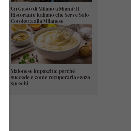
Un Gusto di Milano a Miami: Il
Ristorante Italiano che Serve Solo
Cotoletta alla Milanese
Maionese impazzita: perché
succede e come recuperarla senza
sprechi