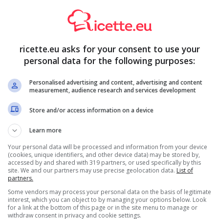
re che rovina anche i dolci più buoni: non fatelo mai!
hé commettete questo errore
ricette.eu asks for your consent to use your
personal data for the following purposes:
sse e il risultato è davvero strepitoso. Un dolce al
tare al termine di una cena, ma anche come merenda nel
Personalised advertising and content, advertising and content
measurement, audience research and services development
i gusti e arricchirla con gli ingredienti che
glie di cioccolato.
C’è, però, un errore che rischia di
Store and/or access information on a device
opriamolo!
Learn more
Your personal data will be processed and information from your device
(cookies, unique identifiers, and other device data) may be stored by,
accessed by and shared with 319 partners, or used specifically by this
site. We and our partners may use precise geolocation data.
List of
partners.
Some vendors may process your personal data on the basis of legitimate
interest, which you can object to by managing your options below. Look
for a link at the bottom of this page or in the site menu to manage or
withdraw consent in privacy and cookie settings.