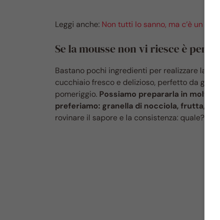
Leggi anche:
Non tutti lo sanno, ma c’è un erro
Se la mousse non vi riesce è perc
Bastano pochi ingredienti per realizzare la mou
cucchiaio fresco e delizioso, perfetto da gus
pomeriggio.
Possiamo prepararla in moltissim
preferiamo: granella di nocciola, frutta, sca
rovinare il sapore e la consistenza: quale? Sc