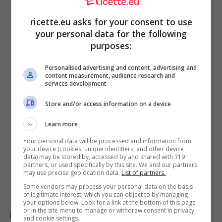
180 g di zucchero a velo
3 uova
ricette.eu asks for your consent to use
100 ml di olio di semi
your personal data for the following
1 scorza di arancia grattugiata
purposes:
1 pizzico di sale
1 bustina di lievito per dolci
Personalised advertising and content, advertising and
content measurement, audience research and
services development
Store and/or access information on a device
Learn more
Your personal data will be processed and information from
your device (cookies, unique identifiers, and other device
data) may be stored by, accessed by and shared with 319
partners, or used specifically by this site. We and our partners
may use precise geolocation data.
List of partners.
Some vendors may process your personal data on the basis
of legitimate interest, which you can object to by managing
your options below. Look for a link at the bottom of this page
or in the site menu to manage or withdraw consent in privacy
Per prima cosa unite in un mixer le carote grattugiate
and cookie settings.