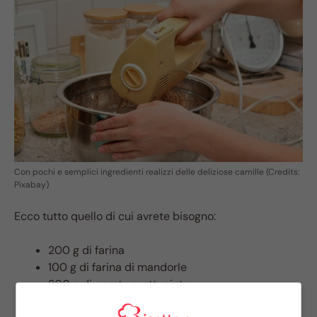
Con pochi e semplici ingredienti realizzi delle deliziose camille (Credits:
Pixabay)
Ecco tutto quello di cui avrete bisogno:
200 g di farina
100 g di farina di mandorle
200 g di carote grattugiate
100 ml di succo d’arancia