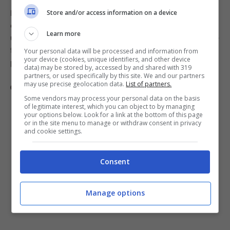
I gambi possono essere utilizzati anche per bevande
Store and/or access information on a device
estive o tisane aromatiche. Mettili in acqua fredda per
Learn more
una bevanda rinfrescante o in acqua calda con qualche
foglia di menta per un infuso digestivo e
Your personal data will be processed and information from
your device (cookies, unique identifiers, and other device
profumatissimo.
data) may be stored by, accessed by and shared with 319
partners, or used specifically by this site. We and our partners
may use precise geolocation data.
List of partners.
Conserva sott’olio o sott’aceto
Some vendors may process your personal data on the basis
of legitimate interest, which you can object to by managing
your options below. Look for a link at the bottom of this page
or in the site menu to manage or withdraw consent in privacy
and cookie settings.
Consent
Manage options