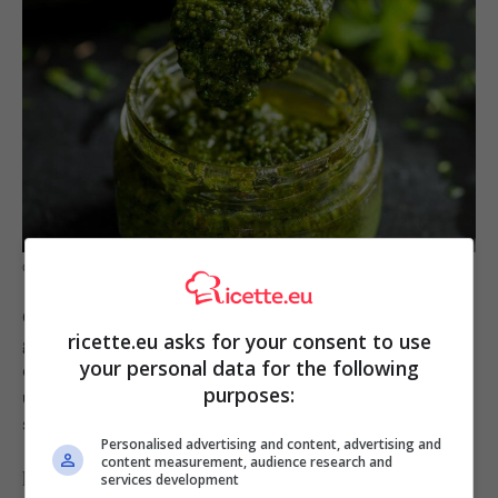
Cosa fare con i gambi del basilico – Ricette.eu
Oltre al classico
pesto alla genovese
, puoi usare i
ricette.eu asks for your consent to use
gambi per preparare pesti alternativi: frullali con un po’
your personal data for the following
di olio, pinoli e aglio, oppure con mandorle e limone per
purposes:
un condimento fresco e originale. Non solo eviterai
sprechi, ma darai un sapore più deciso al tuo piatto.
Personalised advertising and content, advertising and
content measurement, audience research and
Infusi e bevande aromatiche
services development