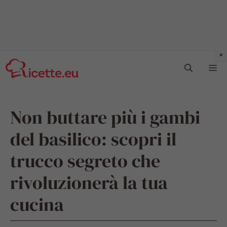
Vai
Me
al
contenuto
Non buttare più i gambi
del basilico: scopri il
trucco segreto che
rivoluzionerà la tua
cucina