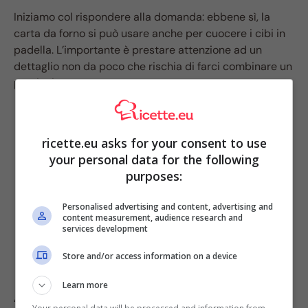
Iniziamo col rispondere alla domanda: ebbene sì, la
carta da forno si può usare anche per cuocere i cibi in
padella. L’importante è prestare attenzione ad un
dettaglio non da poco che rischia di farci combinare un
pasticcio.
ricette.eu asks for your consent to use
your personal data for the following
purposes:
Personalised advertising and content, advertising and
content measurement, audience research and
services development
Store and/or access information on a device
Learn more
A differenza del forno, infatti, dove non c’è contatto