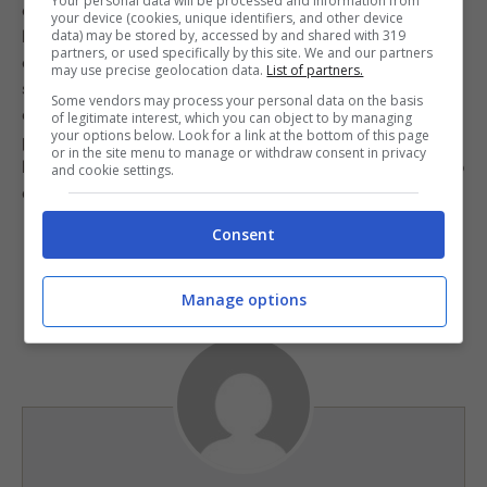
Your personal data will be processed and information from
diretto con una fiamma, il fornello su cui posizioniamo
your device (cookies, unique identifiers, and other device
la padella è diverso. Per questo motivo il consiglio è
data) may be stored by, accessed by and shared with 319
partners, or used specifically by this site. We and our partners
quello di tenere sempre il bruciatore al minimo e
may use precise geolocation data.
List of partners.
servirsi di un coperchio per trattenere il calore. In
Some vendors may process your personal data on the basis
questo modo non dovremmo avere problemi: non
of legitimate interest, which you can object to by managing
your options below. Look for a link at the bottom of this page
preoccupatevi se la carta si ingiallisce leggermente,
or in the site menu to manage or withdraw consent in privacy
l’importante è evitare che si bruci. Adesso che il dubbio
and cookie settings.
è chiarito, non resta che provare.
Consent
Manage options