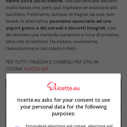
hanno circa 28/30 calorie.
Una percentuale davvero
molto bassa che, però, può triplicare se associate allo
zucchero. Preferiamo, dunque, le fragole da sole, ben
lavate. In alternativa,
possiamo associarle ad uno
yogurt greco e dei cereali o biscotti integrali
, così
da ottenere una merenda completa e ricca di proteine,
oltre che di nutrienti. Da evitare, ovviamente,
l’associazione a cioccolato o dolci.
PER TUTTI I TRUCCHI E CONSIGLI PIU’ UTILI IN
CUCINA:
CLICCA QUI
ricette.eu asks for your consent to use
your personal data for the following
purposes:
Personalised advertising and content, advertising and