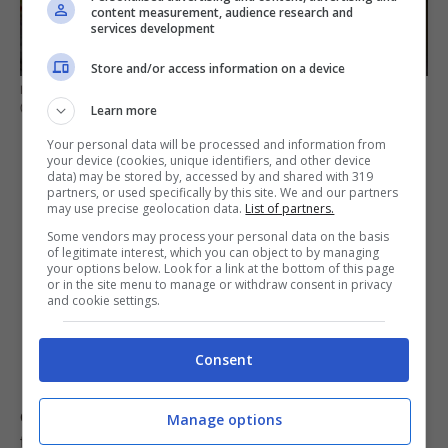
content measurement, audience research and
services development
Store and/or access information on a device
Insieme a yogurt e biscotti integrali per una merenda sana e gustosa
(fonte pixabey)
Learn more
Your personal data will be processed and information from
your device (cookies, unique identifiers, and other device
data) may be stored by, accessed by and shared with 319
partners, or used specifically by this site. We and our partners
may use precise geolocation data.
List of partners.
Some vendors may process your personal data on the basis
of legitimate interest, which you can object to by managing
your options below. Look for a link at the bottom of this page
or in the site menu to manage or withdraw consent in privacy
and cookie settings.
Consent
Come si evince, non dobbiamo rinunciare a questo
Manage options
frutto prelibato quando siamo a dieta: basta