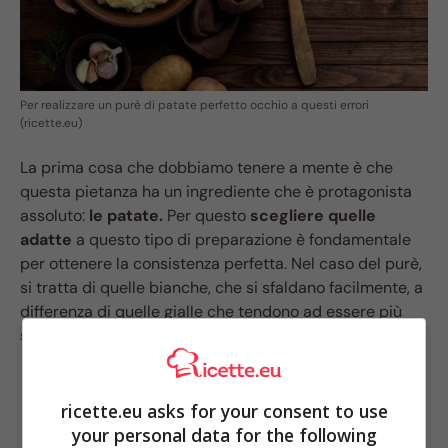
Per realizzare un purè di patate perfetto occhio a questi errori
(ricette.eu)
La prima cosa che dobbiamo tenere a mente è che
questa pietanza ha un ingrediente che è protagonista
assoluto:
le patate.
Per questo
scegliere quelle
adatte
a questo tipo di preparazione è fondamentale
per ottenere la consistenza perfetta. Nel caso del purè,
si tratta di quelle bianche, che si sfaldano facilmente, a
differenza di quelle gialle che tendono ad essere più
sode e resistenti.
ricette.eu asks for your consent to use
your personal data for the following