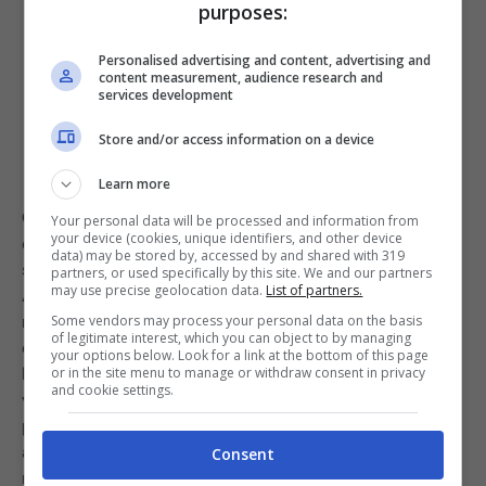
purposes:
Personalised advertising and content, advertising and
content measurement, audience research and
services development
Store and/or access information on a device
Learn more
Come sappiamo tutti, per poter preparare questo
Your personal data will be processed and information from
your device (cookies, unique identifiers, and other device
contorno, uno dei passaggi principali prevede di
data) may be stored by, accessed by and shared with 319
sbollentare le patate. E qui, molti, sbagliano di grosso.
partners, or used specifically by this site. We and our partners
may use precise geolocation data.
List of partners.
Andiamo a scoprire il motivo. Per prima cosa, le patate
non vanno mai aggiunte nell’acqua già bollente
, ma
Some vendors may process your personal data on the basis
of legitimate interest, which you can object to by managing
devono scaldarsi poco alla volta sul fuoco insieme al
your options below. Look for a link at the bottom of this page
liquido. La seconda cosa da tenere a mente è che una
or in the site menu to manage or withdraw consent in privacy
and cookie settings.
volta raggiunta l’ebollizione, la fiamma deve essere
portata al minimo o rischieremo che le patate
assorbano troppa acqua che andrà a rovinare il
Consent
risultato finale. Seguendo queste semplice accortezze