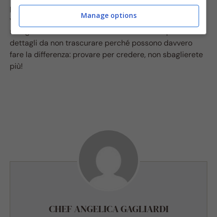
potremo star certi che
il nostro purè sarà perfetto
,
Manage options
vellutato e saporito proprio come quello che
mangiavamo a casa della nonna. Si tratta di piccoli
dettagli da non trascurare perché possono davvero
fare la differenza: provare per credere, non sbaglierete
più!
CHEF ANGELICA GAGLIARDI