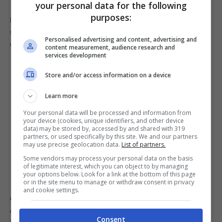
your personal data for the following
purposes:
Per un tocco più goloso puoi
aggiungere della ricotta
salata grattugiata
oppure sostituire il pane con fette
Personalised advertising and content, advertising and
di melanzana grigliate per creare delle mini “pizzette”.
content measurement, audience research and
services development
Store and/or access information on a device
Learn more
Your personal data will be processed and information from
your device (cookies, unique identifiers, and other device
data) may be stored by, accessed by and shared with 319
partners, or used specifically by this site. We and our partners
may use precise geolocation data.
List of partners.
Some vendors may process your personal data on the basis
of legitimate interest, which you can object to by managing
your options below. Look for a link at the bottom of this page
or in the site menu to manage or withdraw consent in privacy
and cookie settings.
Queste bruschette si prestano a mille varianti, ma in
ogni caso restano sempre
fresche, leggere e
Consent