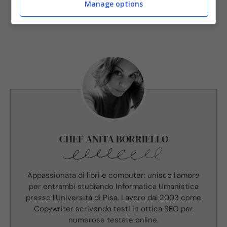
Manage options
CHEF ANITA BORRIELLO
Appassionata di libri e computer: unisco l’amore
per entrambi studiando Informatica Umanistica
presso l’Università di Pisa. Lavoro dal 2003 come
Copywriter scrivendo testi in ottica SEO per
numerose testate online.