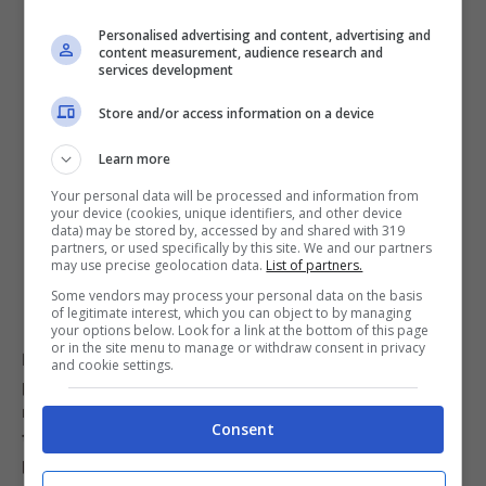
la cucina e il cuore di chi è seduto a tavola.
Personalised advertising and content, advertising and
content measurement, audience research and
services development
Store and/or access information on a device
Learn more
Your personal data will be processed and information from
your device (cookies, unique identifiers, and other device
data) may be stored by, accessed by and shared with 319
partners, or used specifically by this site. We and our partners
may use precise geolocation data.
List of partners.
Some vendors may process your personal data on the basis
of legitimate interest, which you can object to by managing
your options below. Look for a link at the bottom of this page
or in the site menu to manage or withdraw consent in privacy
I ziti al forno con pomodoro e mozzarella sono così:
and cookie settings.
pochi ingredienti che costano poco, ma capaci di
riportarti subito all’infanzia, di farti sentire a casa, di
Consent
trasformare anche la domenica più grigia in un
piccolo momento di festa
.