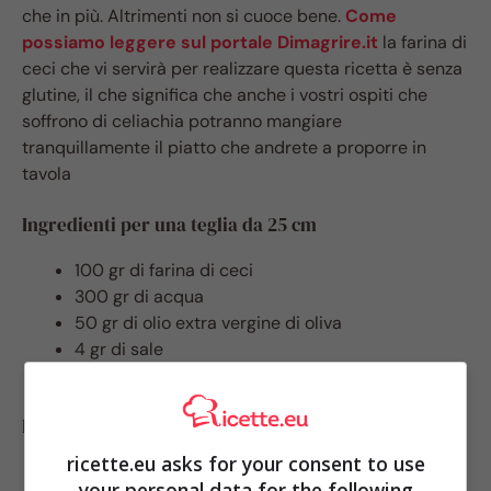
che in più. Altrimenti non si cuoce bene.
Come
possiamo leggere sul portale Dimagrire.it
la farina di
ceci che vi servirà per realizzare questa ricetta è senza
glutine, il che significa che anche i vostri ospiti che
soffrono di celiachia potranno mangiare
tranquillamente il piatto che andrete a proporre in
tavola
Ingredienti per una teglia da 25 cm
100 gr di farina di ceci
300 gr di acqua
50 gr di olio extra vergine di oliva
4 gr di sale
pepe nero macinato a piacere
Preparazione
ricette.eu asks for your consent to use
your personal data for the following