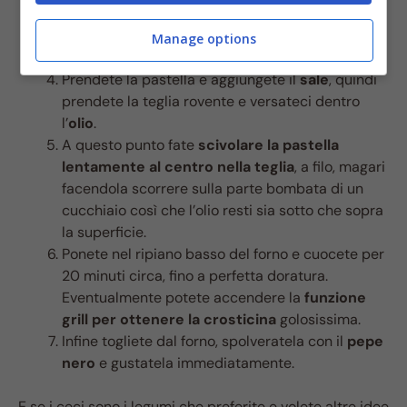
Dopo aver fatto maturare la pastella accendete
il forno e portatelo al massimo (250/300 gradi)
Manage options
mettete la teglia al suo interno così si scalda.
Prendete la pastella e aggiungete il
sale
, quindi
prendete la teglia rovente e versateci dentro
l’
olio
.
A questo punto fate
scivolare la pastella
lentamente al centro nella teglia
, a filo, magari
facendola scorrere sulla parte bombata di un
cucchiaio così che l’olio resti sia sotto che sopra
la superficie.
Ponete nel ripiano basso del forno e cuocete per
20 minuti circa, fino a perfetta doratura.
Eventualmente potete accendere la
funzione
grill per ottenere la crosticina
golosissima.
Infine togliete dal forno, spolveratela con il
pepe
nero
e gustatela immediatamente.
E se i ceci sono i legumi che preferite e volete altre idee