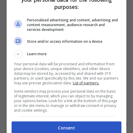
purposes:
Personalised advertising and content, advertising and
content measurement, audience research and
services development
Store and/or access information on a device
Learn more
Your personal data will be processed and information from
your device (cookies, unique identifiers, and other device
In una ciotola ponete la
farina di ceci
e
data) may be stored by, accessed by and shared with 319
partners, or used specifically by this site. We and our partners
lentamente aggiungete a filo l’
acqua
,
may use precise geolocation data.
List of partners.
mescolando con una frusta a mano in modo da
Some vendors may process your personal data on the basis
ottenere una pastella liscia e senza grumi.
of legitimate interest, which you can object to by managing
your options below. Look for a link at the bottom of this page
Mettete a riposare a temperatura ambiente da
or in the site menu to manage or withdraw consent in privacy
quattro a otto ore, tenendo coperta la ciotola
and cookie settings.
con pellicola per alimenti e mescolando ogni due
ore. Eliminate la schiuma che dovesse formarsi in
Consent
superficie.