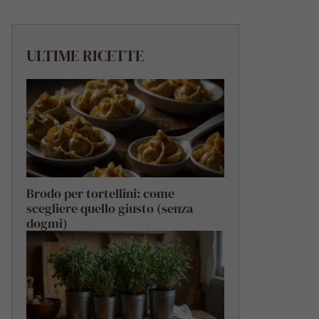
ULTIME RICETTE
Brodo per tortellini: come
scegliere quello giusto (senza
dogmi)