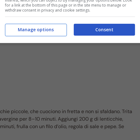
interest, which you can object to by managing your options below. Look
for a link at the bottom of this page or in the site menu to manage or
e che parla la lingua della festa e tiene il ritmo del
withdraw consent in privacy and cookie settings.
Manage options
Consent
cchie piccole, che cuociono in fretta e non si sfaldano. Trita
travergine per 8–10 minuti. Aggiungi 200 g di lenticchie,
uti, frulla con un filo d’olio, regola di sale e pepe. Se