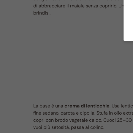
di abbracciare il maiale senza coprirlo. Una bas
brindisi.
La base è una
crema di lenticchie
. Usa lenti
fine sedano, carota e cipolla. Stufa in olio ex
copri con brodo vegetale caldo. Cuoci 25–30 min
vuoi più setosità, passa al colino.