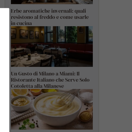
Erbe aromatiche invernali: quali
resistono al freddo e come usarle
in cucina
Un Gusto di Milano a Miami: Il
Ristorante Italiano che Serve Solo
Cotoletta alla Milanese