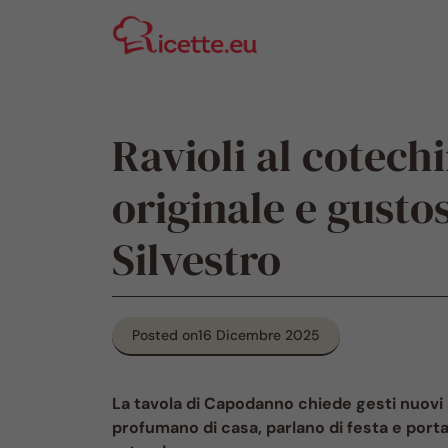
Vai
al
contenuto
Ravioli al cotech
originale e gusto
Silvestro
Posted on
16 Dicembre 2025
La tavola di Capodanno chiede gesti nuovi s
profumano di casa, parlano di festa e port