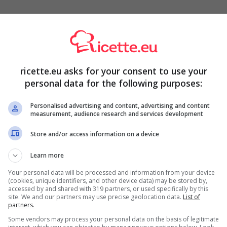
na IGP
(fonte: Consorzio Zampone e Cotechino Modena
ricette.eu asks for your consent to use your
to, grassi bilanciati, consistenza umida ma non molle.
personal data for the following purposes:
sse schiacciate,
ricotta
ben scolata,
Parmigiano
scata. Sale solo dopo l’assaggio: il cotechino è già
Personalised advertising and content, advertising and content
measurement, audience research and services development
Store and/or access information on a device
ino perfetti per Natale
Learn more
00 g di farina per 1 uovo. Per 4 persone bastano 200 g di
Your personal data will be processed and information from your device
 tira una
sfoglia
sottile. Sistema piccole noci di ripieno
(cookies, unique identifiers, and other device data) may be stored by,
ia: è la nemica dei ravioli.
accessed by and shared with 319 partners, or used specifically by this
site. We and our partners may use precise geolocation data.
List of
partners.
del solito burro e salvia, i ravioli scendono sul piatto
Some vendors may process your personal data on the basis of legitimate
ora. Pensa a una crema morbida, dal gusto terroso, capace