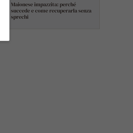
Maionese impazzita: perché
succede e come recuperarla senza
sprechi