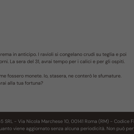
rema in anticipo. I ravioli si congelano crudi su teglia e poi
rni. La sera del 31, avrai tempo per i calici e per gli ospiti.
me fossero monete. Io, stasera, ne conterò le sfumature.
rai alla tua fortuna?
65 SRL - Via Nicola Marchese 10, 00141 Roma (RM) - Codice Fis
 quanto viene aggiornato senza alcuna periodicità. Non può per