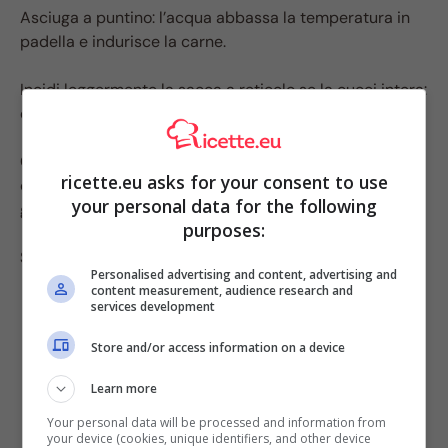
Asciuga a puntino: l’acqua abbassa la temperatura in
padella e indurisce la carne.
Incidi leggermente la sacca a reticolo se la cuoci intera:
evita che si arricci troppo.
Cottura binaria: o veloce (padella rovente, 2–3 minuti)
ricette.eu asks for your consent to use
o lenta (umido 35–45 minuti). Nel mezzo diventa
your personal data for the following
gommoso.
purposes:
Sale alla fine in cottura rapida: così non rilascia acqua.
Personalised advertising and content, advertising and
content measurement, audience research and
services development
Store and/or access information on a device
Learn more
Your personal data will be processed and information from
your device (cookies, unique identifiers, and other device