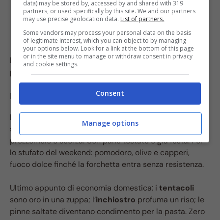
data) may be stored by, accessed by and shared with 319
partners, or used specifically by this site. We and our partners
may use precise geolocation data.
List of partners.
Some vendors may process your personal data on the basis
of legitimate interest, which you can object to by managing
your options below. Look for a link at the bottom of this page
or in the site menu to manage or withdraw consent in privacy
Profumi essenziali: olio buono, aglio schiacciato,
and cookie settings.
prezzemolo, scorza di limone. Il resto è gusto personale.
Consent
Esempio pratico
Per un antipasto agile: anelli e tentacoli, olio caldo, 90
Manage options
secondi a lato, spruzzo di vino bianco, spegni,
prezzemolo e scorza. Con pane tostato è già festa. Per
lo stufato del weekend: pomodoro, olive e capperi,
fuoco dolce finché la forchetta entra senza resistenza.
Ultimo appunto di economia domestica: i
tentacoli
sono oro in una zuppa; l’
inchiostro
profuma un riso; le
pinne saltate diventano condimento per la pasta. Zero