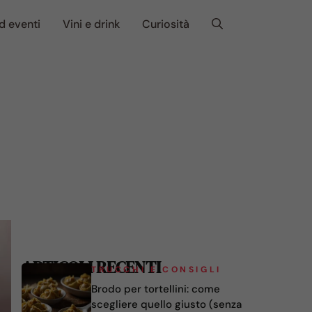
d eventi
Vini e drink
Curiosità
ARTICOLI RECENTI
TRUCCHI E CONSIGLI
Brodo per tortellini: come
scegliere quello giusto (senza