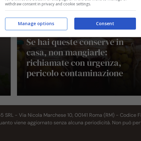
withdraw consent in privacy and cookie settings.
Manage options
Consent
Curiosità
Se hai queste conserve in
casa, non mangiarle:
richiamate con urgenza,
pericolo contaminazione
65 SRL - Via Nicola Marchese 10, 00141 Roma (RM) - Codice Fis
 quanto viene aggiornato senza alcuna periodicità. Non può per