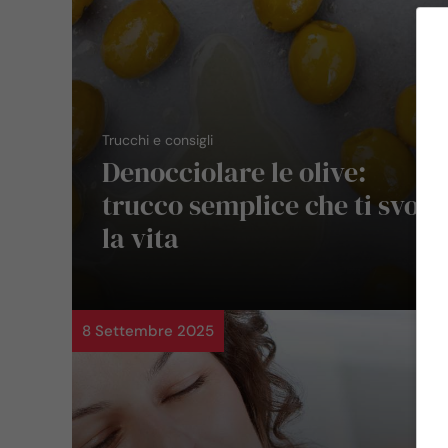
Trucchi e consigli
Denocciolare le olive:
trucco semplice che ti svolt
la vita
8 Settembre 2025