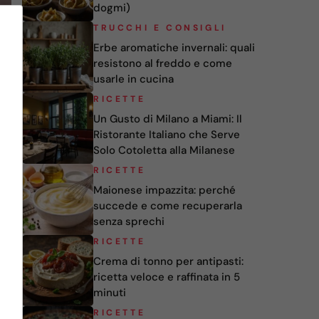
dogmi)
TRUCCHI E CONSIGLI
Erbe aromatiche invernali: quali
resistono al freddo e come
usarle in cucina
RICETTE
Un Gusto di Milano a Miami: Il
Ristorante Italiano che Serve
Solo Cotoletta alla Milanese
RICETTE
Maionese impazzita: perché
succede e come recuperarla
senza sprechi
RICETTE
Crema di tonno per antipasti:
ricetta veloce e raffinata in 5
minuti
RICETTE