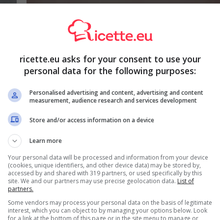
ricette.eu asks for your consent to use your
Trucchi e consigli
personal data for the following purposes:
Il pan di spagna si può
Personalised advertising and content, advertising and content
a
congelare oppure no: la
measurement, audience research and services development
risposta definitiva
Store and/or access information on a device
Learn more
Your personal data will be processed and information from your device
8 Settembre 2025
(cookies, unique identifiers, and other device data) may be stored by,
accessed by and shared with 319 partners, or used specifically by this
site. We and our partners may use precise geolocation data.
List of
partners.
Some vendors may process your personal data on the basis of legitimate
interest, which you can object to by managing your options below. Look
for a link at the bottom of this page or in the site menu to manage or