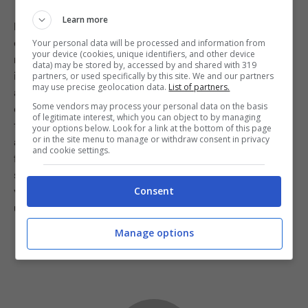
Learn more
Per fare un’ottima crema pasticcera senza glutine, non
dovete fare altro che sostiutire la farina con l’amido di
Your personal data will be processed and information from
your device (cookies, unique identifiers, and other device
mais. Per prima cosa mettete i tuorli in una ciotola
data) may be stored by, accessed by and shared with 319
insieme allo zucchero e al pizzico di sale, e cominciate
partners, or used specifically by this site. We and our partners
may use precise geolocation data.
List of partners.
a mescolare. Poi aggiungete anche l’amido di mais e
Some vendors may process your personal data on the basis
continuate a girare il tutto. A questo punto trasferite il
of legitimate interest, which you can object to by managing
tutto in un pentolino e aggiungete all’impasto il latte
your options below. Look for a link at the bottom of this page
or in the site menu to manage or withdraw consent in privacy
appena tiepido. Mettete il pentolino a bagnomaria sulla
and cookie settings.
fiamma dolce e girate ininterrottamente, sempre nella
stessa direzione, finché non otterrete la densità che
volete. Fate raffreddare la crema e poi potrete
Consent
utilizzarla, sarà buonissima!
Manage options