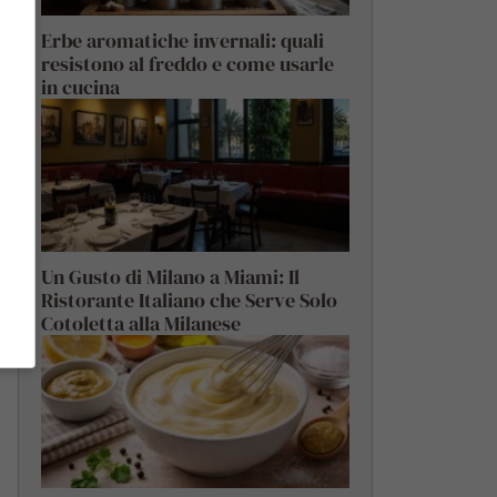
Erbe aromatiche invernali: quali
resistono al freddo e come usarle
in cucina
Un Gusto di Milano a Miami: Il
Ristorante Italiano che Serve Solo
Cotoletta alla Milanese