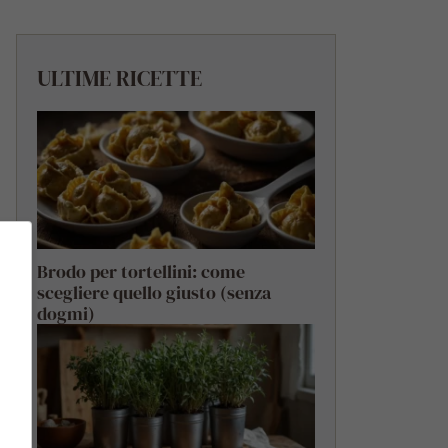
ULTIME RICETTE
Brodo per tortellini: come
scegliere quello giusto (senza
dogmi)