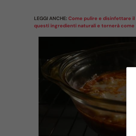
LEGGI ANCHE:
Come pulire e disinfettare il 
questi ingredienti naturali e tornerà come