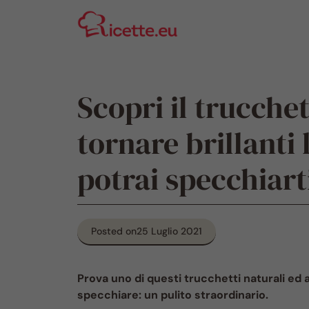
Vai
al
contenuto
Scopri il trucche
tornare brillanti l
potrai specchiart
Posted on
25 Luglio 2021
Prova uno di questi trucchetti naturali ed avr
specchiare: un pulito straordinario.