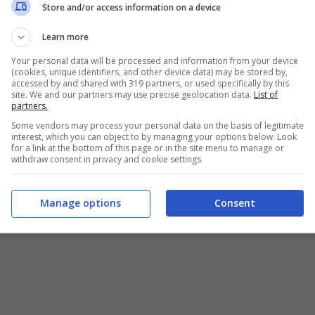
Store and/or access information on a device
Learn more
Your personal data will be processed and information from your device
(cookies, unique identifiers, and other device data) may be stored by,
accessed by and shared with 319 partners, or used specifically by this
 in vetro. Fonte Foto: pixabay
site. We and our partners may use precise geolocation data.
List of
partners.
ome pulirle? Ecco dei trucchetti molto
Some vendors may process your personal data on the basis of legitimate
interest, which you can object to by managing your options below. Look
for a link at the bottom of this page or in the site menu to manage or
withdraw consent in privacy and cookie settings.
Manage options
Consent