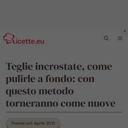
Vai
Me
al
contenuto
Teglie incrostate, come
pulirle a fondo: con
questo metodo
torneranno come nuove
Posted on
5 Aprile 2021