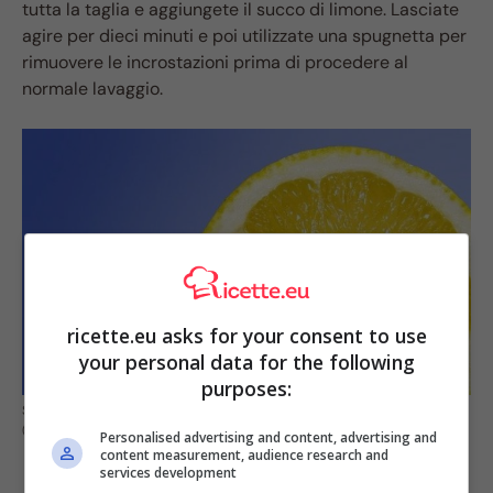
tutta la taglia e aggiungete il succo di limone. Lasciate
agire per dieci minuti e poi utilizzate una spugnetta per
rimuovere le incrostazioni prima di procedere al
normale lavaggio.
ricette.eu asks for your consent to use
your personal data for the following
purposes:
Sale grosso e limone sono l’alternativa ideale al classico sgrassatore
(fonte pixabey)
Personalised advertising and content, advertising and
content measurement, audience research and
services development