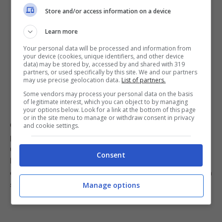
Store and/or access information on a device
Learn more
Your personal data will be processed and information from
your device (cookies, unique identifiers, and other device
data) may be stored by, accessed by and shared with 319
partners, or used specifically by this site. We and our partners
may use precise geolocation data.
List of partners.
Some vendors may process your personal data on the basis
of legitimate interest, which you can object to by managing
your options below. Look for a link at the bottom of this page
or in the site menu to manage or withdraw consent in privacy
Consiglio extra
: sapevate che anche la
Cocacola è
and cookie settings.
perfetta per rimuovere i cibi incrostati?
Potrete
usarla per pulire le vostre pentole, versandone mezza
Consent
bottiglia all’interno e mettendo a bollire sul fuoco. Dopo
circa dieci minuti svuotate la pentola e strofinate con la
spugnetta: le incrostazioni verranno via facilmente!
Manage options