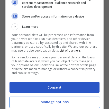
content measurement, audience research and
services development
Store and/or access information on a device
Learn more
Your personal data will be processed and information from
your device (cookies, unique identifiers, and other device
data) may be stored by, accessed by and shared with 319
partners, or used specifically by this site. We and our partners
may use precise geolocation data.
List of partners.
Some vendors may process your personal data on the basis
of legitimate interest, which you can object to by managing
your options below. Look for a link at the bottom of this page
Pertanto, coloro i quali sono abituati a versare il sale
or in the site menu to manage or withdraw consent in privacy
nell’acqua appena acceso il fuoco per paura di
and cookie settings.
dimenticarsene potranno tranquillamente continuare a
farlo pur sapendo che, così facendo, bisognerà
Consent
aspettare un po’ di più prima di poter procedere con la
cottura della pasta. Niente di grave, ma se sei di fretta
meglio optare per il metodo corretto. In questo modo,
Manage options
potrai preparare un bel piatto di pastasciutta