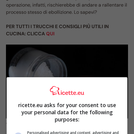
operazione, infatti, rischierebbe di andare a rallentare il
processo stesso di ebollizione. Lo sapevi?
PER TUTTI I TRUCCHI E CONSIGLI PIÙ UTILI IN
CUCINA: CLICCA
QUI
ricette.eu asks for your consent to use
your personal data for the following
purposes:
Attenzione a non sbagliare
Personalised advertising and content, advertising and