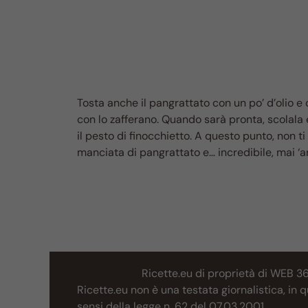
Tosta anche il pangrattato con un po’ d’olio e 
con lo zafferano. Quando sarà pronta, scolala e 
il pesto di finocchietto. A questo punto, non 
manciata di pangrattato e… incredibile, mai ‘a
Ricette.eu di proprietà di WEB 3
Ricette.eu non è una testata giornalistica, in
sensi della legge n. 62 del 07.03.2001