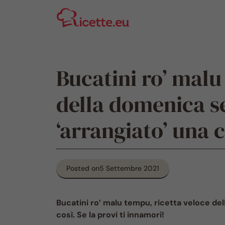
Vai
al
contenuto
Bucatini ro’ malu
della domenica s
‘arrangiato’ una 
Posted on
5 Settembre 2021
Bucatini ro’ malu tempu, ricetta veloce de
così. Se la provi ti innamori!