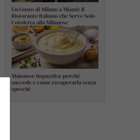
Un Gusto di Milano a Miami: Il
Ristorante Italiano che Serve Solo
Cotoletta alla Milanese
Maionese impazzita: perché
succede e come recuperarla senza
sprechi