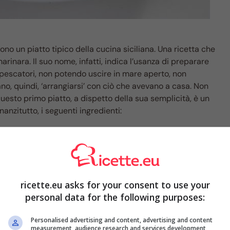
ono un piatto tipico della cucina siciliana. Una ricetta che
arinara. Il suo nome, infatti, indica l’usanza di preparare
 pescatori, non potendo uscire in mare aperto, non
o, quindi, ‘arrangiarsi’ con ciò che avevano a casa. Non
questo primo piatto, a dispetto della sua semplicità, è un
nnanzitutto, i seguenti ingredienti:
ricette.eu asks for your consent to use your
personal data for the following purposes:
Personalised advertising and content, advertising and content
measurement, audience research and services development