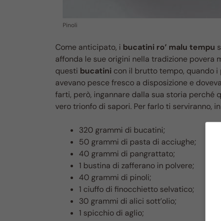
Pinoli
Come anticipato, i
bucatini ro’ malu tempu
s
affonda le sue origini nella tradizione povera m
questi
bucatini
con il brutto tempo, quando i
avevano pesce fresco a disposizione e dovevan
farti, però, ingannare dalla sua storia perché 
vero trionfo di sapori. Per farlo ti serviranno, i
320 grammi di bucatini;
50 grammi di pasta di acciughe;
40 grammi di pangrattato;
1 bustina di zafferano in polvere;
40 grammi di pinoli;
1 ciuffo di finocchietto selvatico;
30 grammi di alici sott’olio;
1 spicchio di aglio;