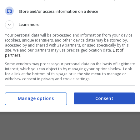
Store and/or access information on a device
Learn more
Your personal data will be processed and information from your device
(cookies, unique identifiers, and other device data) may be stored by,
accessed by and shared with 319 partners, or used specifically by this
atte alla Romana, un delizioso contorno da preparare
site. We and our partners may use precise geolocation data.
List of
partners.
Some vendors may process your personal data on the basis of legitimate
interest, which you can object to by managing your options below. Look
for a link at the bottom of this page or in the site menu to manage or
withdraw consent in privacy and cookie settings.
Manage options
Consent