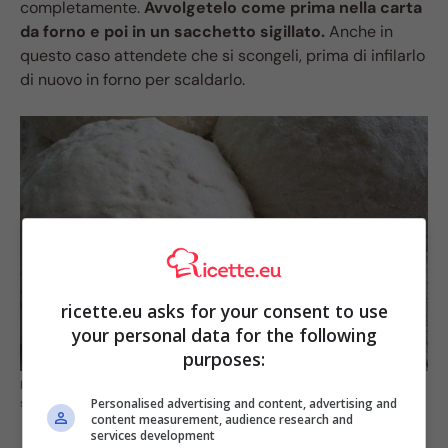
completamente.
Avvolgetelo come prima nella carta
da forno e poi in un sacchetto sigillato.
Anche in
questo caso attendete che si scongeli, prima di infilarlo
di nuovo in forno per scaldarlo.
ricette.eu asks for your consent to use
your personal data for the following
purposes:
Prima o dopo la lievitazione e come scongelarlo: cosa è importante
Personalised advertising and content, advertising and
sapere (fonte pixabey)
content measurement, audience research and
services development