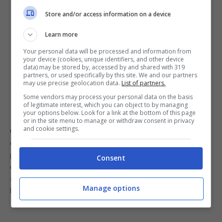
Store and/or access information on a device
Learn more
Your personal data will be processed and information from
your device (cookies, unique identifiers, and other device
data) may be stored by, accessed by and shared with 319
partners, or used specifically by this site. We and our partners
may use precise geolocation data.
List of partners.
Some vendors may process your personal data on the basis
of legitimate interest, which you can object to by managing
your options below. Look for a link at the bottom of this page
or in the site menu to manage or withdraw consent in privacy
and cookie settings.
Consiglio extra:
se scongelate il vostro impasto crudo
durante una giornata particolarmente calda, mettetelo
prima in frigorifero. Il processo di scongelamento deve
Consent
essere lento per poter subentrare la lievitazione e lo
sbalzo con la temperatura ambientale potrebbe
Manage options
bloccare il processo.