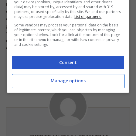
your device (cookies, unique identifiers, and other device
resterete senza parole dal risultato! Scoprirete, infatti,
data) may be stored by, accessed by and shared with 319
che sono tornati fragranti e croccanti come se li aveste
partners, or used specifically by this site. We and our partners
may use precise geolocation data.
List of partners.
appena aperti, e sono anche un pochino caldi, che non
Some vendors may process your personal data on the basis
guasta! Basterà provare, dunque, questo semplice
of legitimate interest, which you can object to by managing
trucco per non avere più problemi anche quando vi
your options below. Look for a link at the bottom of this page
or in the site menu to manage or withdraw consent in privacy
capita di non chiudere i grissini o i crackers. Il successo
and cookie settings.
è assicurato!
Consent
Manage options