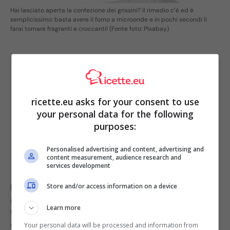
Hai lasciato aperta la confezione dei grissini? Il rimedio c’è ed è
semplicissimo: basta avere il forno a microonde e in pochi secondi li
farai tornare fragranti e croccanti! (Fonte foto: PIxabay)
ricette.eu asks for your consent to use
your personal data for the following
purposes:
Personalised advertising and content, advertising and
content measurement, audience research and
services development
Store and/or access information on a device
Molto semplice, in questi casi vi basterà avere un forno
a microonde e il problema è presto risolto! Non dovrete
Learn more
fare altro, infatti, che mettere i grissini per qualche
secondo nel vostro microonde. Una volta sfornati,
Your personal data will be processed and information from