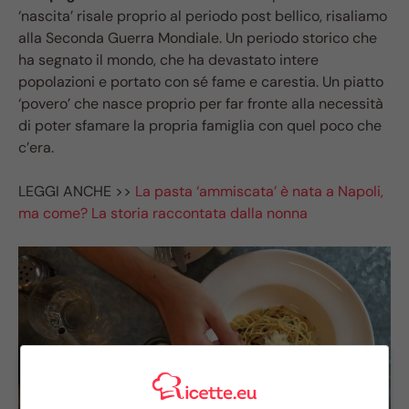
‘nascita’ risale proprio al periodo post bellico, risaliamo
alla Seconda Guerra Mondiale. Un periodo storico che
ha segnato il mondo, che ha devastato intere
popolazioni e portato con sé fame e carestia. Un piatto
‘povero’ che nasce proprio per far fronte alla necessità
di poter sfamare la propria famiglia con quel poco che
c’era.
LEGGI ANCHE >>
La pasta ‘ammiscata’ è nata a Napoli,
ma come? La storia raccontata dalla nonna