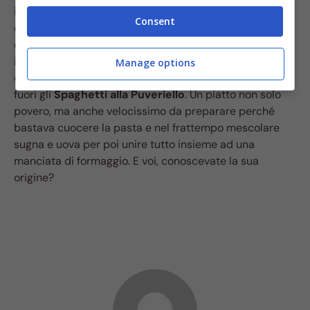
ingredienti che si ritrovavano è venuto fuori un piatto
Consent
che ancora oggi è un cult della cucina campana. Madri
e padri di famiglia in qualche modo dovevano pur
inventarsi qualcosa per ‘mettere il piatto a tavola’. E
Manage options
così, dall’unione di Pasta, Sugna ed Uova son venuti
fuori gli
Spaghetti alla Puveriello
. Un piatto non solo
povero, ma anche velocissimo da preparare perché
bastava cuocere la pasta e nel frattempo mescolare
sugna e uova per poi unire tutto insieme ad una
manciata di formaggio. E voi, conoscevate la sua
origine?