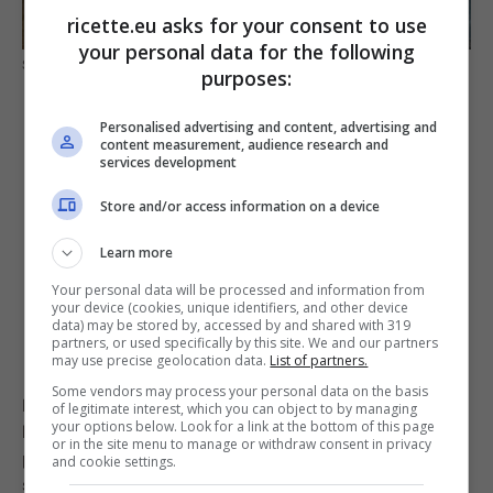
ricette.eu asks for your consent to use
your personal data for the following
Spaghetti alla Puveriello (Fonte foto Pixabay)
purposes:
Personalised advertising and content, advertising and
content measurement, audience research and
services development
Store and/or access information on a device
Learn more
Your personal data will be processed and information from
your device (cookies, unique identifiers, and other device
data) may be stored by, accessed by and shared with 319
partners, or used specifically by this site. We and our partners
may use precise geolocation data.
List of partners.
Some vendors may process your personal data on the basis
Era in particolare nei quartieri più poveri che la fame e
of legitimate interest, which you can object to by managing
your options below. Look for a link at the bottom of this page
la scarsità di ingredienti si facevano sentire.. Ed è
or in the site menu to manage or withdraw consent in privacy
proprio in una di queste strade che tramite l’arte di
and cookie settings.
sapersi arrangiare, mettendo insieme questi pochi