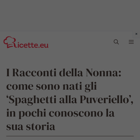
Vai
Me
al
contenuto
I Racconti della Nonna:
come sono nati gli
‘Spaghetti alla Puveriello’,
in pochi conoscono la
sua storia