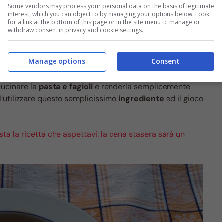
Some vendors may process your personal data on the basis of legitimate
interest, which you can object to by managing your options below. Look
for a link at the bottom of this page or in the site menu to manage or
withdraw consent in privacy and cookie settings.
n po’ facciamo i conti con meteorismo o pancia gonfia, la
Manage options
Consent
ente, abbiamo qui un trucchetto che fa al caso nostro! La
to in cucina. Proprio per questo infatti, a proposito di
cucinare la
pasta e fagioli
e renderla semplicemente
l’utilizzare questo semplicissimo
ingrediente
ed il gioco
esta la ricetta che aspettavi: la cena stasera sarà un