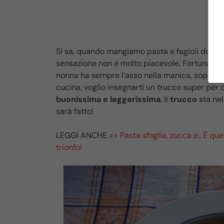
Si sa, quando mangiamo pasta e fagioli dopo u
sensazione non è molto piacevole. Fortunatam
nonna ha sempre l’asso nella manica, soprattut
cucina, voglio insegnarti un trucco super per 
buonissima e leggerissima
. Il
trucco
sta nel
sarà fatto!
LEGGI ANCHE >>
Pasta sfoglia, zucca e.. È qu
trionfo!