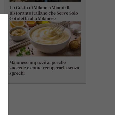
Un Gusto di Milano a Miami: Il
Ristorante Italiano che Serve Solo
Cotoletta alla Milanese
Maionese impazzita: perché
succede e come recuperarla senza
sprechi