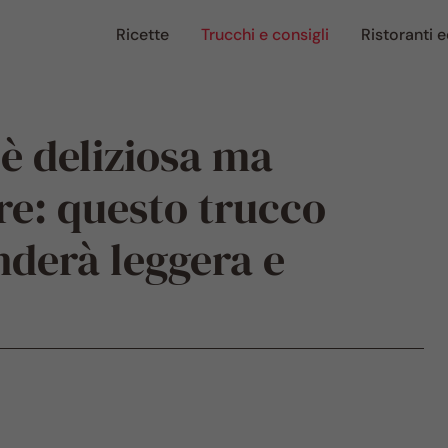
Ricette
Trucchi e consigli
Ristoranti e
 è deliziosa ma
ire: questo trucco
nderà leggera e