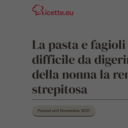
Vai
al
contenuto
La pasta e fagioli
difficile da diger
della nonna la re
strepitosa
Posted on
2 Novembre 2021