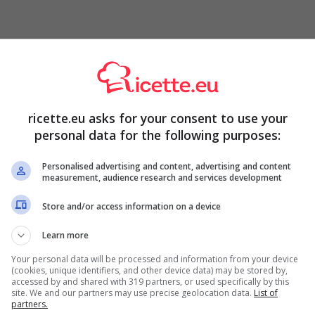
trucco della nonna
davvero semplicissimo per cucinare
 soprattutto leggera. Così, tutti potranno mangiarla.
ricette.eu asks for your consent to use your
a che mai: aggiungi questo ingrediente inaspettato, la
personal data for the following purposes:
grediente e sarà leggera oltre che deliziosa
Personalised advertising and content, advertising and content
measurement, audience research and services development
Store and/or access information on a device
Learn more
Your personal data will be processed and information from your device
(cookies, unique identifiers, and other device data) may be stored by,
accessed by and shared with 319 partners, or used specifically by this
site. We and our partners may use precise geolocation data.
List of
partners.