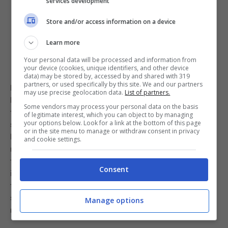
services development
Store and/or access information on a device
Learn more
Your personal data will be processed and information from
your device (cookies, unique identifiers, and other device
data) may be stored by, accessed by and shared with 319
partners, or used specifically by this site. We and our partners
Ma in cosa consiste questo trucchetto geniale?
may use precise geolocation data.
List of partners.
Ebbene, se proprio non potete attendere i classici
Some vendors may process your personal data on the basis
tempi di lievitazione del vostro impasto, potete
of legitimate interest, which you can object to by managing
your options below. Look for a link at the bottom of this page
sfruttare il microonde per velocizzare il tutto. Come?
or in the site menu to manage or withdraw consent in privacy
Basterà sistemare l’impasto in un recipiente da
and cookie settings.
microonde e impostare l’elettrodomestico alla
temperatura più bassa disponibile. Lasciamo al suo
Consent
intero per circa un quarto d’ora e, una volta trascorso il
tempo, sarà pronto alla cottura in forno. Incredibile, non
siete d’accordo? Ora non rimane che fare un tentativo:
Manage options
risparmieremo un mucchio di tempo!