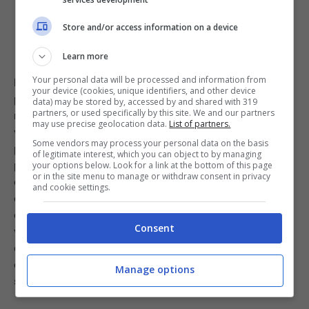
Store and/or access information on a device
Learn more
Your personal data will be processed and information from
Il fulcro di questo modo di dire sta a significa che una
your device (cookies, unique identifiers, and other device
persona che non si trova in una determinata situazione
data) may be stored by, accessed by and shared with 319
partners, or used specifically by this site. We and our partners
non può comprendere fino in fondo chi invece l’ha
may use precise geolocation data.
List of partners.
vissuta o la sta vivendo. Solo chi ha provato sulla
Some vendors may process your personal data on the basis
propria pelle un determinato dolore, affrontato un
of legitimate interest, which you can object to by managing
particolare problema, può realmente comprendere
your options below. Look for a link at the bottom of this page
or in the site menu to manage or withdraw consent in privacy
cosa si prova. Proprio come solo il digiuno può sapere
and cookie settings.
quanto terribile sia la “fame”, al contrario di chi è sazio
e non conosce questa sensazione. Questo modo di dire
Consent
viene spesso usato, appunto, anche quando qualcuno
esprime la propria opinione senza avere un’effettiva
conoscenza di ciò di cui parla. Un’espressione ricca di
Manage options
significato e di grande profondità.