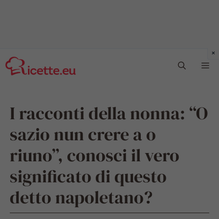
Vai
Me
al
contenuto
I racconti della nonna: “O
sazio nun crere a o
riuno”, conosci il vero
significato di questo
detto napoletano?