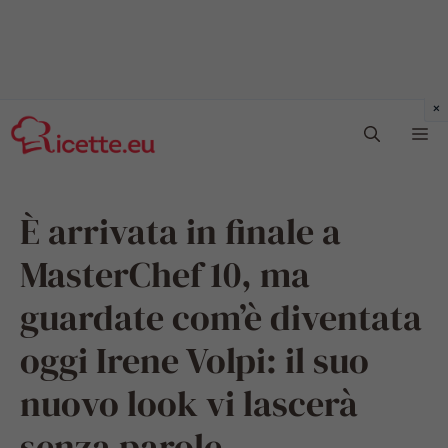
Vai
Me
al
contenuto
È arrivata in finale a
MasterChef 10, ma
guardate com’è diventata
oggi Irene Volpi: il suo
nuovo look vi lascerà
senza parole