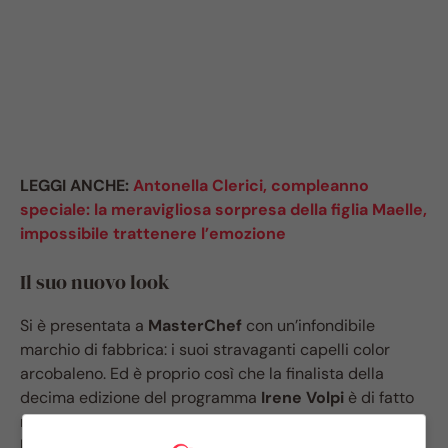
LEGGI ANCHE:
Antonella Clerici, compleanno
speciale: la meravigliosa sorpresa della figlia Maelle,
impossibile trattenere l’emozione
Il suo nuovo look
Si è presentata a
MasterChef
con un’infondibile
marchio di fabbrica: i suoi stravaganti capelli color
arcobaleno. Ed è proprio così che la finalista della
decima edizione del programma
Irene Volpi
è di fatto
rimasta impressa nella mente del grande pubblico che
l’ha subito amata fin dall’esordio in tv. Ma guardatela