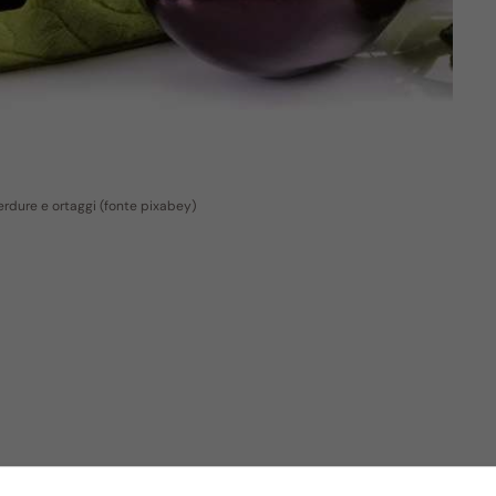
erdure e ortaggi (fonte pixabey)