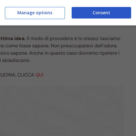
Manage options
Consent
ttima idea.
Il modo di procedere è lo stesso: lasciamo
iamo come fosse sapone. Non preoccupatevi dell’odore,
assico sapone. Anche in questo caso dovremo ripetere i
i sbiadiscano.
 CUCINA: CLICCA
QUI