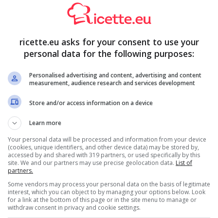
 cattivo odore: provate questo rimedio infallibile
ricette.eu asks for your consent to use your
vate questi rimedi super efficaci!
personal data for the following purposes:
assico sapone che verranno in vostro soccorso. Per
Personalised advertising and content, advertising and content
e verdure non c’è bisogno di strofinare la pelle con
measurement, audience research and services development
 primo ingrediente che possiamo usare è del semplice
Store and/or access information on a device
a. Tagliamo un limone a metà e lasciamo premiamo il succo
 della buccia per strofinare con delicatezza sulle macchie
Learn more
tiepida e ripetiamo il procedimento.
Your personal data will be processed and information from your device
(cookies, unique identifiers, and other device data) may be stored by,
accessed by and shared with 319 partners, or used specifically by this
site. We and our partners may use precise geolocation data.
List of
partners.
Some vendors may process your personal data on the basis of legitimate
interest, which you can object to by managing your options below. Look
for a link at the bottom of this page or in the site menu to manage or
withdraw consent in privacy and cookie settings.