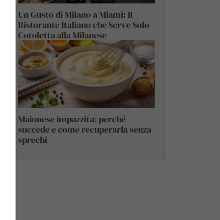
Un Gusto di Milano a Miami: Il
Ristorante Italiano che Serve Solo
Cotoletta alla Milanese
Maionese impazzita: perché
succede e come recuperarla senza
sprechi