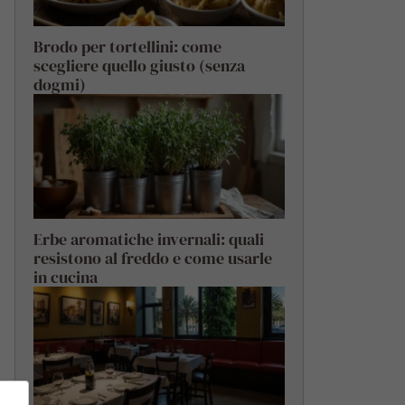
Brodo per tortellini: come
scegliere quello giusto (senza
dogmi)
Erbe aromatiche invernali: quali
resistono al freddo e come usarle
in cucina