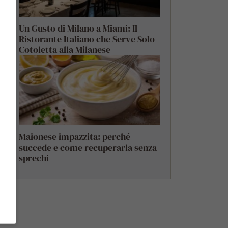
Un Gusto di Milano a Miami: Il
Ristorante Italiano che Serve Solo
Cotoletta alla Milanese
Maionese impazzita: perché
succede e come recuperarla senza
sprechi