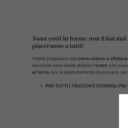
Toast cotti in forno: non li hai mai
piaceranno a tutti!
Volete preparare una
cena veloce e sfiziosa
soluzione sono senza dubbio i
toast
, che piac
al forno
, poi, è assolutamente da provare, per
PER TUTTI I TRUCCHI E CONSIGLI PIU’