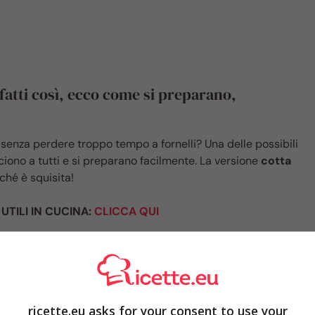
 fatti così, ecco come si preparano,
senza perdere troppo tempo a fornelli? Una delle possibili
ciono a tutti e si preparano facilmente. La versione
cotta
ché è squisita!
 UTILI IN CUCINA:
CLICCA QUI
ricette.eu asks for your consent to use your