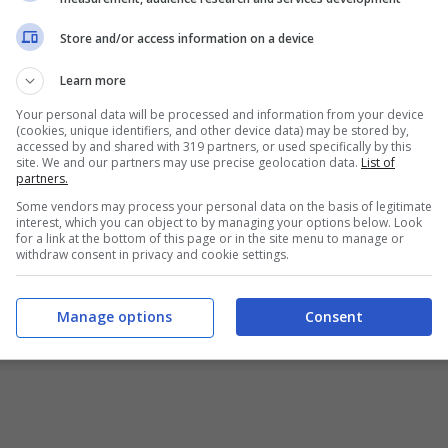
Store and/or access information on a device
Learn more
 avremo le nostre griglie del piano cottura super pulire: in
nuove
! Vediamo subito come procedere.
Your personal data will be processed and information from your device
(cookies, unique identifiers, and other device data) may be stored by,
accessed by and shared with 319 partners, or used specifically by this
 cucchiaino di caffé in una pentola sui fornelli ed è
site. We and our partners may use precise geolocation data.
List of
partners.
Some vendors may process your personal data on the basis of legitimate
interest, which you can object to by managing your options below. Look
pletamente rovinata: se fai così però sarà
for a link at the bottom of this page or in the site menu to manage or
simo!
withdraw consent in privacy and cookie settings.
Manage options
Consent