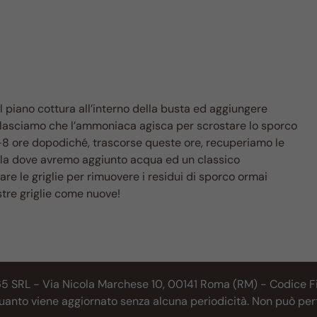
l piano cottura all’interno della busta ed aggiungere
e lasciamo che l’ammoniaca agisca per scrostare lo sporco
 6-8 ore dopodiché, trascorse queste ore, recuperiamo le
nella dove avremo aggiunto acqua ed un classico
re le griglie per rimuovere i residui di sporco ormai
stre griglie come nuove!
65 SRL - Via Nicola Marchese 10, 00141 Roma (RM) - Codice Fis
 quanto viene aggiornato senza alcuna periodicità. Non può per