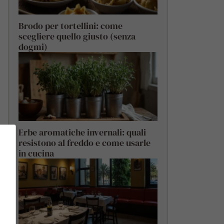
Brodo per tortellini: come
scegliere quello giusto (senza
dogmi)
Erbe aromatiche invernali: quali
resistono al freddo e come usarle
in cucina