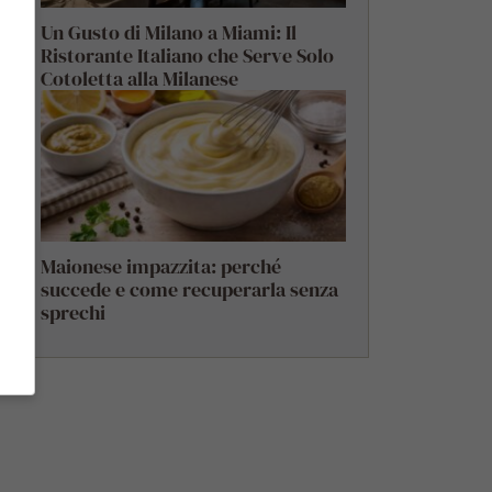
Un Gusto di Milano a Miami: Il
Ristorante Italiano che Serve Solo
Cotoletta alla Milanese
Maionese impazzita: perché
succede e come recuperarla senza
sprechi