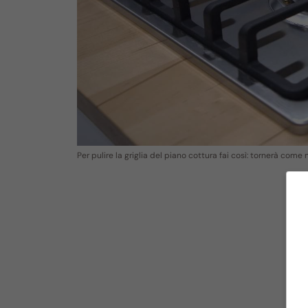
Per pulire la griglia del piano cottura fai così: tornerà co