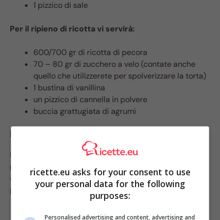
1 pizzico di sale
Per il ripieno di ricotta vi servirà:
600/700 gr di ricotta di pecora
70 – 80 gr di zucchero a velo (contate anche
quello che utilizzerete per spolverizzare la torta)
1 bustina di vanillina
un pizzico di cannella in polvere
buccia grattugiata di agrumi
PROCEDIMENTO:
Per prima cosa, bisogna preparare la pasta frolla. E’ un
procedimento di cui saprete già e, comunque sia,
ricette.eu asks for your consent to use
alleghiamo all’articolo questo video in modo che
your personal data for the following
potrete seguirla passo passo senza sbagliare alcunché:
purposes:
Personalised advertising and content, advertising and