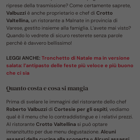
riprese della trasmissione? Come certamente saprete,
Valbuzzi
è anche proprietario e chef di
Crotto
Valtellina,
un ristorante a Malnate in provincia di
Varese, gestito insieme alla famiglia. L’avete mai visto?
Quando lo vedrete di sicuro resterete senza parole
perché è davvero bellissimo!
LEGGI ANCHE:
Tronchetto di Natale ma in versione
salata: l’antipasto delle feste più veloce e più buono
che ci sia
Quanto costa e cosa si mangia
Prima di svelare le immagini del ristorante dello chef
Roberto Valbuzzi
di
Cortesie per gli ospiti
, vediamo
qual è il menu che lo contraddistingue e i relativi prezzi.
Al ristorante
Crotto Valtellina
si può optare
innanzitutto per due menu degustazione.
Alcuni
assaggi della cucina alla scoperta
e
Alcuni assaggi