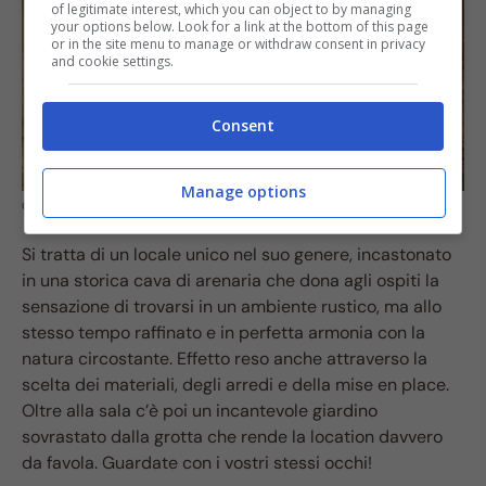
of legitimate interest, which you can object to by managing
your options below. Look for a link at the bottom of this page
or in the site menu to manage or withdraw consent in privacy
and cookie settings.
Consent
Manage options
Crotto Valtellina. Fonte: Instagram
Si tratta di un locale unico nel suo genere, incastonato
in una storica cava di arenaria che dona agli ospiti la
sensazione di trovarsi in un ambiente rustico, ma allo
stesso tempo raffinato e in perfetta armonia con la
natura circostante. Effetto reso anche attraverso la
scelta dei materiali, degli arredi e della mise en place.
Oltre alla sala c’è poi un incantevole giardino
sovrastato dalla grotta che rende la location davvero
da favola. Guardate con i vostri stessi occhi!