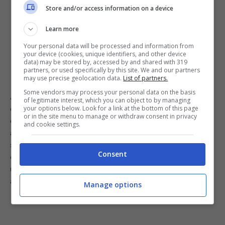
Store and/or access information on a device
Learn more
Your personal data will be processed and information from
your device (cookies, unique identifiers, and other device
data) may be stored by, accessed by and shared with 319
partners, or used specifically by this site. We and our partners
may use precise geolocation data.
List of partners.
Some vendors may process your personal data on the basis
Alcuni preferiscono usarlo per risotti, arancini e vari. Ma
of legitimate interest, which you can object to by managing
c’è anche chi non vuole cucinare il riso per il cenone
your options below. Look for a link at the bottom of this page
or in the site menu to manage or withdraw consent in privacy
dell’ultimo dell’anno. Ciò non significa dover rinunciare
and cookie settings.
alla “tradizione portafortuna”. Come fare? Basterà
spargere il riso crudo in tavola, a mo’ di decorazione. In
Consent
questo modo, si pensa, la fortuna ci accompagnerà
ugualmente nel nuovo anno. Un’usanza senza dubbio
affascinante che tutti dovremmo provare!
Manage options