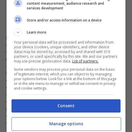
content measurement, audience research and
services development
Store and/or access information on a device
Learn more
Hai mai sentito parlare del metodo del sale?
Questo
Your personal data will be processed and information from
semplice trucchetto ci farà cuocere la carne a regola
your device (cookies, unique identifiers, and other device
d’arte! Tutto ciò che dovrai fare è semplicemente
data) may be stored by, accessed by and shared with 319
partners, or used specifically by this site. We and our partners
mettere le fettine di carne in una teglia abbastanza
may use precise geolocation data.
List of partners.
capiente e cospargere ogni fettina con del sale grosso.
Some vendors may process your personal data on the basis
Lasciamo a questo punto la carne sotto sale per
of legitimate interest, which you can object to by managing
your options below. Look for a link at the bottom of this page
qualche ora. Più ore resta sotto sale, più il risultato sarà
or in the site menu to manage or withdraw consent in privacy
una carne morbida e succosa. Di fatti questo metodo
and cookie settings.
con il sale permette alla carne di sprigionare l’acqua
contenuta e di trattenere solo i grassi e le proprie
Consent
proteine. Quando sarà poi il momento di metterla a
cottura, basterà sciacquare la fettina di carne sotto
acqua corrente per eliminare i residui di sale e
Manage options
tamponare poi per bene per asciugarla. Dopodiché