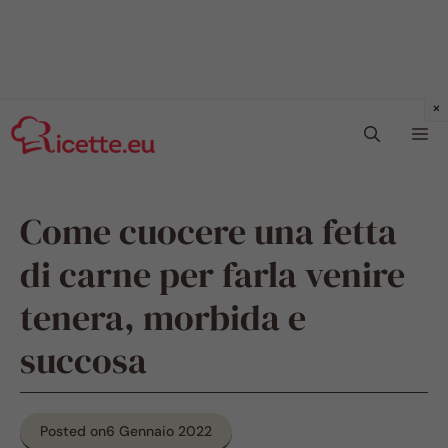
Vai
Me
al
contenuto
Come cuocere una fetta
di carne per farla venire
tenera, morbida e
succosa
Posted on
6 Gennaio 2022