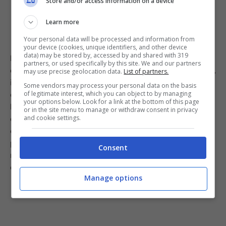
Store and/or access information on a device
Learn more
Your personal data will be processed and information from
your device (cookies, unique identifiers, and other device
data) may be stored by, accessed by and shared with 319
Importante, inoltre,
avvitare la macchinetta
con forza
partners, or used specifically by this site. We and our partners
e lasciarla scoperchiata durante la fuoriuscita del caffè,
may use precise geolocation data.
List of partners.
in modo che il vapore fuoriesca e non si condensi,
Some vendors may process your personal data on the basis
of legitimate interest, which you can object to by managing
diventando dunque acqua che si mischia col caffè.
your options below. Look for a link at the bottom of this page
Prima di servirlo, infine, giratelo con un cucchiaino
or in the site menu to manage or withdraw consent in privacy
and cookie settings.
quando è ancora nella Moka, in modo da equilibrare la
densità, perché il caffè uscito alla fine è sicuramente
più acquoso di quello fuoriuscito inizialmente. Provate a
Consent
mettere in pratica questi trucchi e farete un caffè
eccezionale, garantito!
Manage options