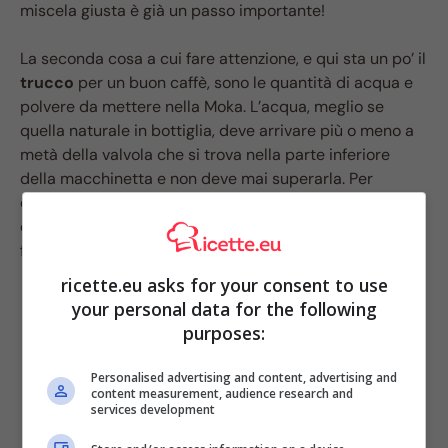
miscela giusta è già un passo importante!
La seconda cosa a cui fare attenzione, e qui sta un po’ il
trucco
per un buon caffè, sono le quantità di acqua e
polvere da mettere nella Moka. L’acqua, meglio se
quella naturale in bottiglia, deve arrivare più o meno a
metà della valvola che si trova nella parte inferiore
della macchinetta e non deve mai superarla. Per
quanto riguarda la miscela di caffè, invece, questa non
deve essere poca, ma neanche troppa, bensì deve
formare una piccola ‘montagna’.
ricette.eu asks for your consent to use
your personal data for the following
purposes:
Personalised advertising and content, advertising and
content measurement, audience research and
services development