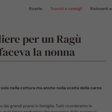
Ricette
Trucchi e consigli
Ristoranti e
liere per un Ragù
 faceva la nonna
 solo nella cottura ma anche nella scelta della carne
o dei grandi pranzi in famiglia. Tutti ricorderemo le
 quel tipico profumino che proveniva dalla cucina ci