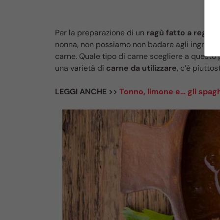
Per la preparazione di un
ragù fatto a regola
nonna, non possiamo non badare agli ingredient
carne. Quale tipo di carne scegliere a questo
una varietà di
carne da utilizzare
, c’è piutto
LEGGI ANCHE >>
Tonno, limone e… gli spag