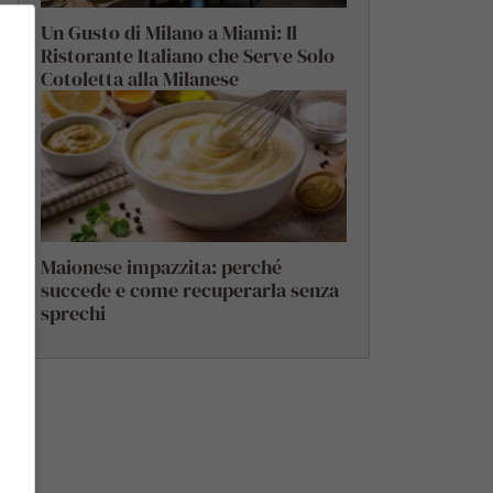
Un Gusto di Milano a Miami: Il
Ristorante Italiano che Serve Solo
Cotoletta alla Milanese
Maionese impazzita: perché
succede e come recuperarla senza
sprechi