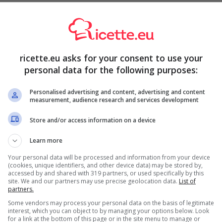
appiamo quanto i tempi di cottura incidano sul buon
o! Ma non finisce qui perché il segreto per preparare un
diamo allora,
quale tipo di carne è quella giusta per la
ricette.eu asks for your consent to use your
a e si prepara in meno di 8 minuti: eccoti la ricetta,
personal data for the following purposes:
Personalised advertising and content, advertising and content
e il perfetto Ragù della nonna
measurement, audience research and services development
Store and/or access information on a device
Learn more
Your personal data will be processed and information from your device
(cookies, unique identifiers, and other device data) may be stored by,
accessed by and shared with 319 partners, or used specifically by this
site. We and our partners may use precise geolocation data.
List of
partners.
Some vendors may process your personal data on the basis of legitimate
interest, which you can object to by managing your options below. Look
for a link at the bottom of this page or in the site menu to manage or