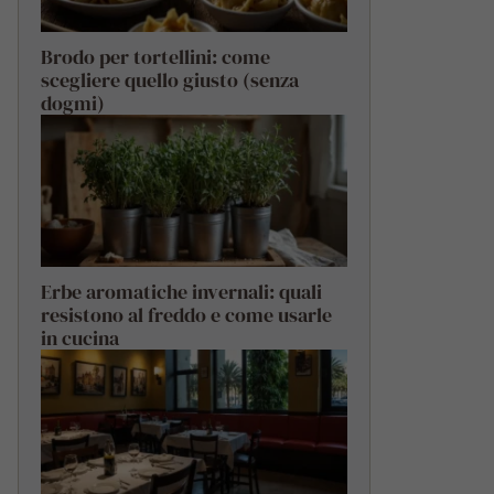
Brodo per tortellini: come
scegliere quello giusto (senza
dogmi)
Erbe aromatiche invernali: quali
resistono al freddo e come usarle
in cucina