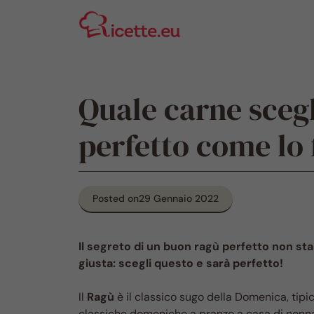
Vai
al
contenuto
Quale carne sceg
perfetto come lo
Posted on
29 Gennaio 2022
Il segreto di un buon ragù perfetto non sta
giusta: scegli questo e sarà perfetto!
Il
Ragù
è il classico sugo della Domenica, tipic
classiche domeniche a pranzo a casa di nonna,