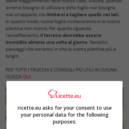
batte maggiormente nelle nostre case. Ancora, quando
avremo bisogno di utilizzare delle foglie non bisogna
mai strapparle, ma
limitarsi a tagliare quelle nei lati.
In questo modo, nuove foglie ricresceranno e la nostra
piantina non morirà. Per quanto riguarda
l’annaffiamento,
il terreno dovrebbe essere
inumidito almeno una volta al giorno
. Semplici
passaggi che terranno in vita la vostra piantina più a
lungo!
PER TUTTI I TRUCCHI E CONSIGLI PIÙ UTILI IN CUCINA:
CLICCA
QUI
ricette.eu asks for your consent to use
your personal data for the following
purposes: