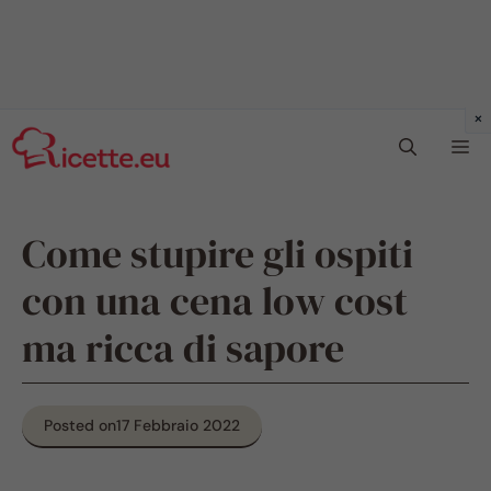
Vai
Me
al
contenuto
Come stupire gli ospiti
con una cena low cost
ma ricca di sapore
Posted on
17 Febbraio 2022