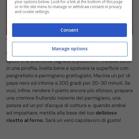
your options below. Look for a link at the bottom of this page
or in the site menu to manage or withdraw consent in privacy
and cookie settings.
Consent
Riso al forno con speck e scamorza
Manage options
Quando il riso sarà ancora al dente, scolalo ed unisci lo
speck e la scamorza tagliata a pezzettini. Travasa tutto
in una pirofila, livella bene e spolvera la superficie con
pangrattato e parmigiano grattugiato. Macina un po’ di
pepe nero ed inforna a 200 gradi per 20-30 minuti. Se
vuoi, infine, rendere il piatto ancora più sfizioso, prepara
una cremina frullando insieme del parmigiano, una
patata ed un po’ d’acqua di cottura e, quando andrai
ad impiattare, mettila alla base del tuo
delizioso
risotto al forno.
Sarà un vero capolavoro di gusto!