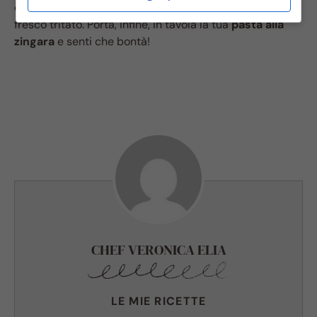
completa il tutto con una manciata di prezzemolo
fresco tritato. Porta, infine, in tavola la tua
pasta alla
zingara
e senti che bontà!
CHEF VERONICA ELIA
LE MIE RICETTE