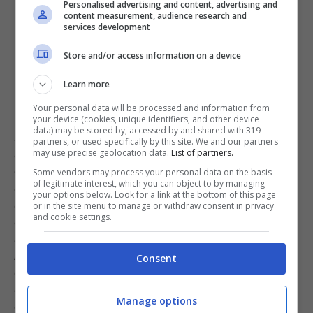
Personalised advertising and content, advertising and
content measurement, audience research and
services development
Store and/or access information on a device
Learn more
Your personal data will be processed and information from
your device (cookies, unique identifiers, and other device
data) may be stored by, accessed by and shared with 319
Subito dopo l’eliminazione di Lia, Christian è stato
partners, or used specifically by this site. We and our partners
may use precise geolocation data.
List of partners.
eletto terzo finalista e ha potuto raggiungere Tracy e
Carmine che erano già in balconata. A consegnargli la
Some vendors may process your personal data on the basis
of legitimate interest, which you can object to by managing
casacca, però, è stato Cannavacciuolo, che ha chiesto
your options below. Look for a link at the bottom of this page
di fare questo gesto per dire qualche parola a Christian
or in the site menu to manage or withdraw consent in privacy
and cookie settings.
e fargli i suoi personali complimenti:
“Io ho visto in te
una persona che non solo ha superato i suoi limiti,
ma che è stata un grande esempio per tutti noi”
, ha
Consent
esordito Cannavacciuolo,
“Perché un ragazzo che
cresce in questo modo, è un ragazzo destinato a
Manage options
diventare un grande cuoco wagliò!”
, ha aggiunto poi