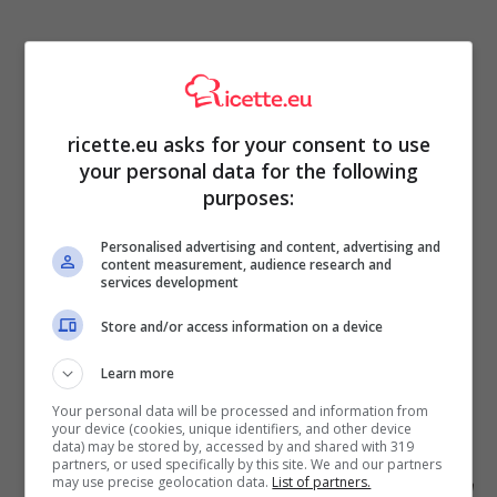
ricette.eu asks for your consent to use
your personal data for the following
purposes:
Personalised advertising and content, advertising and
content measurement, audience research and
Per prima cosa prepariamo il caffè amaro e lo
services development
lasciamo raffreddare.
Nel frattempo
pastorizziamo le uova
Store and/or access information on a device
Alle uova pastorizzate, aggiungiamo poi il
Learn more
mascarpone ammorbidito leggermente, la
panna montata e la crema di pistacchi.
Your personal data will be processed and information from
your device (cookies, unique identifiers, and other device
Mescoliamo ed amalgamiamo per bene il tutto
data) may be stored by, accessed by and shared with 319
così da ottenere una crema perfettamente
partners, or used specifically by this site. We and our partners
may use precise geolocation data.
List of partners.
liscia ed omogenea che rendiamo più compatta