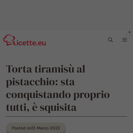
Vai
Me
al
contenuto
Torta tiramisù al
pistacchio: sta
conquistando proprio
tutti, è squisita
Posted on
15 Marzo 2022