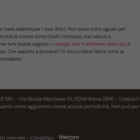
le mele adatte per i tuoi dolci. Non sono tutte uguali per
inché la nostra torta risulti cremosa, mai secca e
me fare basta seguire i
consigli che ti abbiamo dato qui
e
osi. Che aspetti a provare? Di sicuro farai felice tutta la
montabile!
65 SRL - Via Nicola Marchese 10, 00141 Roma (RM) - Codice Fis
 quanto viene aggiornato senza alcuna periodicità. Non può per
tti riservati -
Contattaci