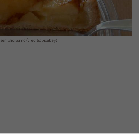
o semplicissimo (credits: pixabey)
ariante
, basta aggiungere un ingrediente e sentirai che