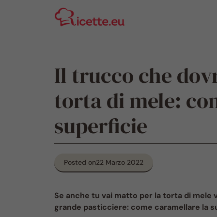
Vai
al
contenuto
Il trucco che dov
torta di mele: co
superficie
Posted on
22 Marzo 2022
Se anche tu vai matto per la torta di mele v
grande pasticciere: come caramellare la su