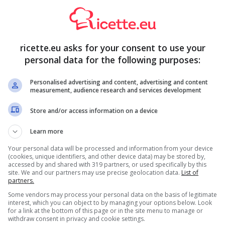
e come ottenere l’effetto lucido e caramellato sulla
simo, fidati!
llata la superficie: è semplicissimo
ricette.eu asks for your consent to use your
personal data for the following purposes:
e (ognuno ha la sua versione, magari tramandata dalla
emplicissimo. Di che si tratta? Ebbene, quando andrete ad
Personalised advertising and content, advertising and content
ello stampo per decorare, basterà usare un ingrediente
measurement, audience research and services development
Store and/or access information on a device
Learn more
Your personal data will be processed and information from your device
(cookies, unique identifiers, and other device data) may be stored by,
accessed by and shared with 319 partners, or used specifically by this
site. We and our partners may use precise geolocation data.
List of
partners.
Some vendors may process your personal data on the basis of legitimate
interest, which you can object to by managing your options below. Look
for a link at the bottom of this page or in the site menu to manage or
withdraw consent in privacy and cookie settings.