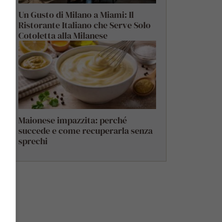
Un Gusto di Milano a Miami: Il
Ristorante Italiano che Serve Solo
Cotoletta alla Milanese
Maionese impazzita: perché
succede e come recuperarla senza
sprechi