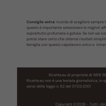
Consiglio extra
: ricorda di scegliere sempre 
questo è importante selezionare le migliori aff
soprattutto profumata e golosa. Se non sai co
potrai stare certo che otterrai risultati strepit
famiglia con questo capolavoro unico e intra
Ricette.eu di proprietà di WEB 3
Ricette.eu non è una testata giornalistica, in
sensi della legge n. 62 del 07.03.2001
Copyright ©2026 - Tutti i diri